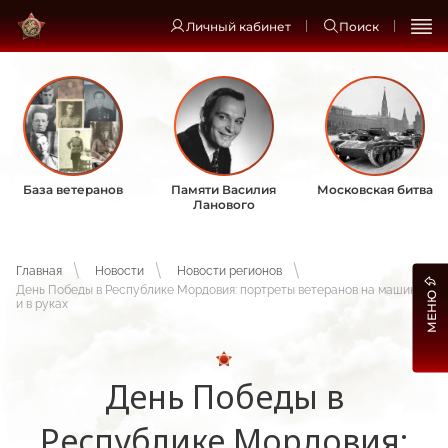
Личный кабинет
Поиск
База ветеранов
Памяти Василия
Московская битва
Ланового
Главная
Новости
Новости регионов
День Победы в Республике Мордовия: портреты ветеранов на машинах
МЕНЮ
и в руках
День Победы в
Республике Мордовия: