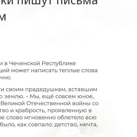
м
и в Чеченской Республике
ий может написать теплые слова
но. ​
дети своим прадедушкам, вставшим
ю землю. - Мы, ещё совсем юное,
 Великой Отечественной войны со
во и храбрость, проявленную в
ое слово мгновенно облетело всю
было, как совпало: детство, мечта,