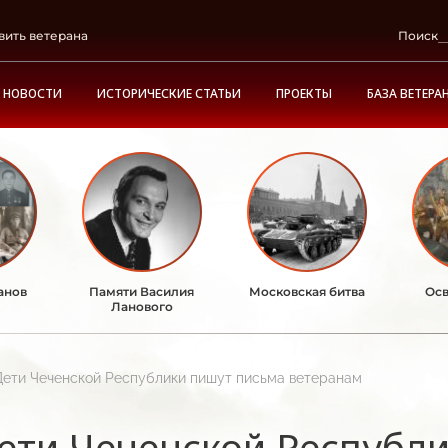
вить ветерана
Поиск
НОВОСТИ
ИСТОРИЧЕСКИЕ СТАТЬИ
ПРОЕКТЫ
БАЗА ВЕТЕРА
анов
Памяти Василия
Московская битва
Осв
Ланового
Дети Чеченской Республики пишут письма ветеранам
ети Чеченской Республ