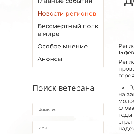
Главные события
Новости регионов
Бессмертный полк
в мире
Особое мнение
Реги
15 фе
Анонсы
Реги
пров
героя
Поиск ветерана
​ ​ «
на за
моло
слова
годы 
стран
надеж