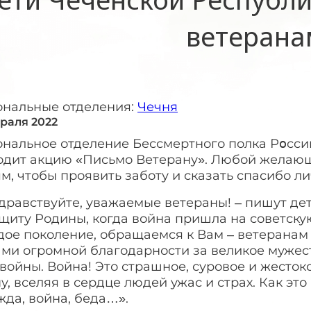
ветерана
ональные отделения:
Чечня
враля 2022
ональное отделение Бессмертного полка Рօсси
одит акцию «Письмо Ветерану». Любой желающ
м, чтобы проявить заботу и сказать спасибо лич
…Здравствуйте, уважаемые ветераны! – пишут 
щиту Родины, когда война пришла на советску
дое поколение, обращаемся к Вам – ветеранам
ми огромной благодарности за великое мужест
войны. Война! Это страшное, суровое и жесток
у, вселяя в сердце людей ужас и страх. Как это 
да, война, беда…».