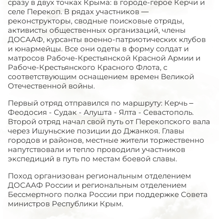
сразу в двух точках Крыма: в городе-герое Керчи и
селе Перекоп. В рядах участников —
реконструкторы, сводные поисковые отряды,
активисты общественных организаций, члены
ДОСААФ, курсанты военно-патриотических клубов
и юнармейцы. Все они одеты в форму солдат и
матросов Рабоче-Крестьянской Красной Армии и
Рабоче-Крестьянского Красного Флота, с
соответствующим оснащением времен Великой
Отечественной войны.
Первый отряд отправился по маршруту: Керчь –
Феодосия - Судак - Алушта - Ялта - Севастополь.
Второй отряд начал свой путь от Перекопского вала
через Ишуньские позиции до Джанкоя. Главы
городов и районов, местные жители торжественно
напутствовали и тепло проводили участников
экспедиций в путь по местам боевой славы.
Поход организован региональным отделением
ДОСААФ России и региональным отделением
Бессмертного полка России при поддержке Совета
министров Республики Крым.