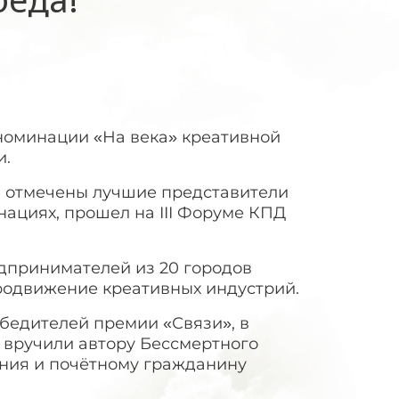
номинации «На века» креативной
и.
и отмечены лучшие представители
ациях, прошел на III Форуме КПД
дпринимателей из 20 городов
продвижение креативных индустрий.
едителей премии «Связи», в
 вручили автору Бессмертного
ния и почётному гражданину