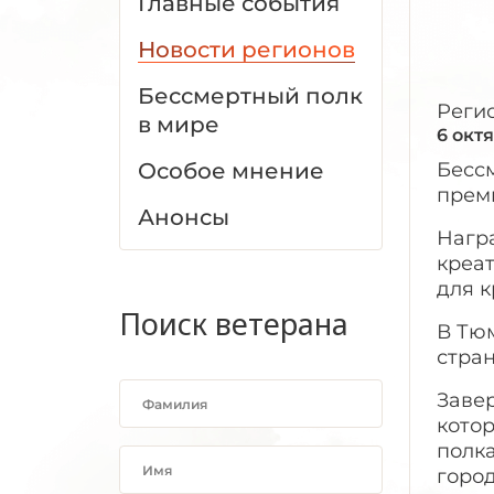
Главные события
Новости регионов
Бессмертный полк
Реги
в мире
6 окт
Особое мнение
Бесс
прем
Анонсы
Нагр
креат
для 
Поиск ветерана
В Тю
стра
Заве
кото
полк
горо