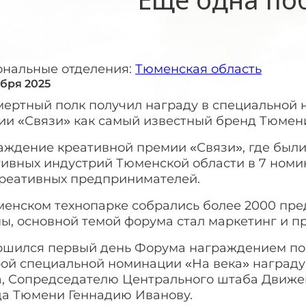
ональные отделения:
Тюменская область
ября 2025
мертный полк получил награду в специальной 
ии «Связи» как самый известный бренд Тюмен
аждение креативной премии «Связи», где был
ивных индустрий Тюменской области в 7 номин
креативных предпринимателей.
менском технопарке собрались более 2000 пре
ны, основной темой форума стал маркетинг и 
ршился первый день Форума награждением поб
рой специальной номинации «На века» награду
а, Сопредседателю Центрального штаба Движе
да Тюмени Геннадию Иванову.