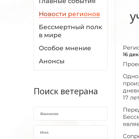
Главные события
у
Новости регионов
Бессмертный полк
в мире
Особое мнение
Реги
16 де
Анонсы
Проек
Одно
прои
Поиск ветерана
днев
17 ле
Перед
Бессм
явля
Сопр