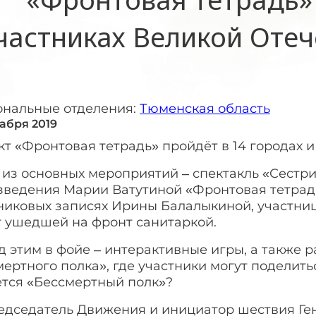
частниках Великой Оте
ональные отделения:
Тюменская область
кабря 2019
т «Фронтовая тетрадь» пройдёт в 14 городах 
 из основных мероприятий – спектакль «Сестр
зведения Марии Ватутиной «Фронтовая тетрадь
никовых записях Ирины Балалыкиной, участниц
т ушедшей на фронт санитаркой.
 этим в фойе – интерактивные игры, а также 
ертного полка», где участники могут поделить
ется «Бессмертный полк»?
едседатель Движения и инициатор шествия Ге