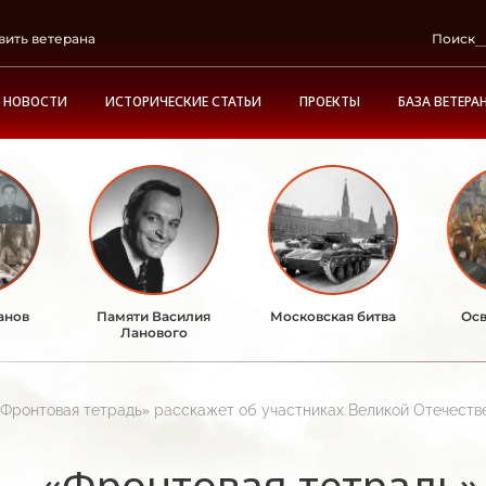
вить ветерана
Поиск
НОВОСТИ
ИСТОРИЧЕСКИЕ СТАТЬИ
ПРОЕКТЫ
БАЗА ВЕТЕРА
анов
Памяти Василия
Московская битва
Осв
Ланового
«Фронтовая тетрадь» расскажет об участниках Великой Отечеств
«Фронтовая тетрадь»