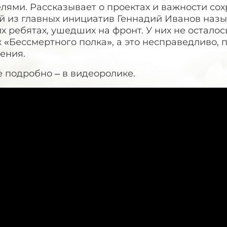
лями. Рассказывает о проектах и важности со
й из главных инициатив Геннадий Иванов наз
х ребятах, ушедших на фронт. У них не осталос
 «Бессмертного полка», а это несправедливо, 
ения.
 подробно – в видеоролике.