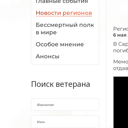
Главные события
Новости регионов
Бессмертный полк
Реги
в мире
6 мая
Особое мнение
В Са
поги
Анонсы
Мемо
отдав
Поиск ветерана