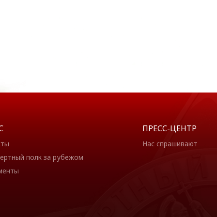
С
ПРЕСС-ЦЕНТР
кты
Нас спрашивают
ертный полк за рубежом
менты