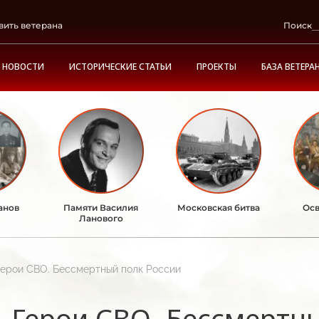
вить ветерана
Поиск
НОВОСТИ
ИСТОРИЧЕСКИЕ СТАТЬИ
ПРОЕКТЫ
БАЗА ВЕТЕРА
анов
Памяти Василия
Московская битва
Осв
Ланового
Герои СВО. Бессмертный полк России
Герои СВО. Бессмертн