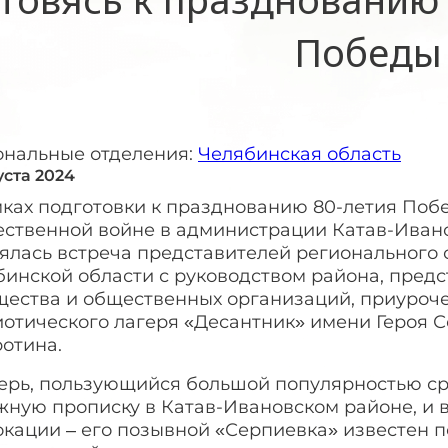
Победы
ональные отделения:
Челябинская область
уста 2024
мках подготовки к празднованию 80-летия Побе
ественной войне в администрации Катав-Иван
ялась встреча представителей регионального 
бинской области с руководством района, пред
щества и общественных организаций, приуроче
иотического лагеря «Десантник» имени Героя 
отина.
ерь, пользующийся большой популярностью ср
ную прописку в Катав-Ивановском районе, и во
окации – его позывной «Серпиевка» известен 