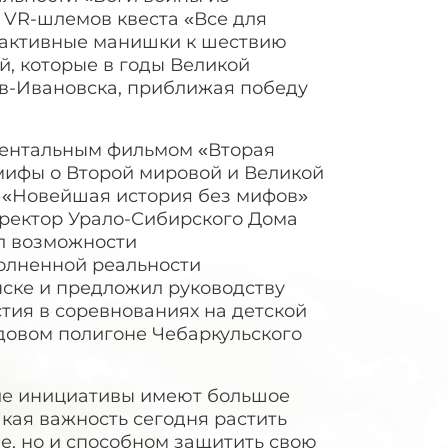
и
VR
-шлемов квеста «Все для
рактивные манишки к шествию
, которые в годы Великой
в-Ивановска, приближая победу
ументальным фильмом «Вторая
мифы о Второй мировой и Великой
а «Новейшая история без мифов»
иректор Урало-Сибирского Дома
л возможности
олненной реальности
нске и предложил руководству
тия в соревнованиях на детской
довом полигоне Чебаркульского
кие инициативы имеют большое
кая важность сегодня растить
не, но и способном защитить свою