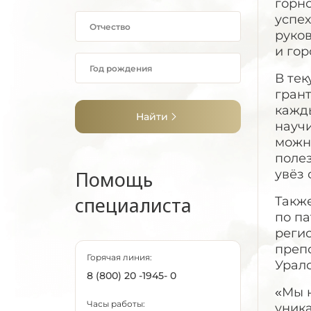
горно
успех
руко
и гор
В те
гран
кажд
Найти
научи
можно
полез
Помощь
увёз 
специалиста
Такж
по п
реги
преп
Горячая линия:
Урал
8 (800) 20 -1945- 0
«Мы н
Часы работы:
уник