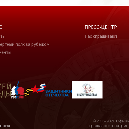
С
ПРЕСС-ЦЕНТР
кты
Нас спрашивают
ертный полк за рубежом
менты
© 2015-2026 Офиц
анных
гражданско-патриот