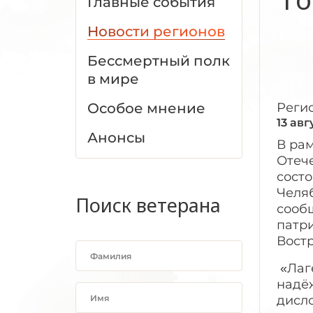
Главные события
Новости регионов
Бессмертный полк
в мире
Особое мнение
Реги
13 авг
Анонсы
В ра
Отеч
состо
Челя
Поиск ветерана
сооб
патр
Востр
«Лаг
надёж
дисл