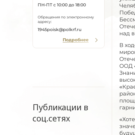
ПН-ПТ с 10:00 до 18:00
Челяб
Побе
Обращения по электронному
Бесс
адресу:
Отеч
1945poisk@polkrf.ru
над в
Подробнее
В хо
миро
Отеч
ООД 
Знан
высо
«Кра
райо
площ
Публикации в
гарни
соц.сетях
«Хот
значе
будущ