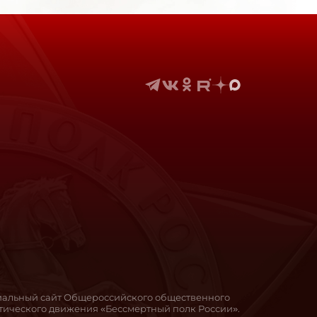
иальный сайт Общероссийского общественного
ического движения «Бессмертный полк России».