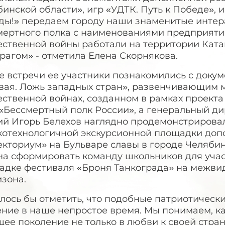
инской области», игр «УДТК. Путь к Победе», 
ды!» передаем городу наши знаменитые инте
мертного полка с наименованиями предприятий
ественной войны работали на территории Ката
рагом» - отметила Елена Скорнякова.
де встречи ее участники познакомились с док
вая. Ложь западных стран», развенчивающим 
ественной войнах, созданном в рамках проект
«Бессмертный полк России», а генеральный д
ий Игорь Белехов наглядно продемонстрирова
котехнологичной экскурсионной площадки доп
екториум» на Бульваре славы в городе Челяби
на сформировать команду школьников для учас
адке фестиваля «Броня Танкограда» на межви
зона.
елось бы отметить, что подобные патриотичес
ние в наше непростое время. Мы понимаем, ка
ее поколение не только в любви к своей стра