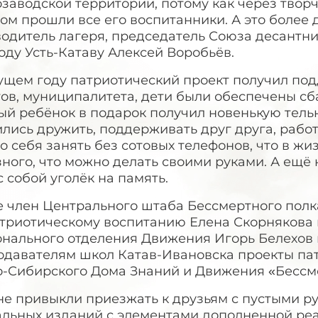
заводской территории, потому как через твор
ом прошли все его воспитанники. А это более д
водитель лагеря, председатель Союза десантн
оду Усть-Катаву Алексей Воробьёв.
кущем году патриотический проект получил по
тов, муниципалитета, дети были обеспечены с
ый ребёнок в подарок получил новенькую тельн
лись дружить, поддерживать друг друга, работа
 себя занять без сотовых телефонов, что в жи
ного, что можно делать своими руками. А ещё 
с собой уголёк на память.
е член Центрального штаба Бессмертного полк
атриотическому воспитанию Елена Скорнякова 
онального отделения Движения Игорь Белехов
одавателям школ Катав-Ивановска проекты па
о-Сибирского Дома Знаний и Движения «Бессм
е привыкли приезжать к друзьям с пустыми ру
альных изданий с элементами дополненной реа