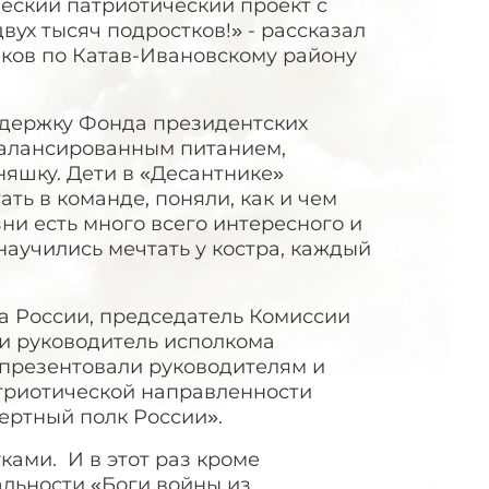
ческий патриотический проект с
вух тысяч подростков!» - рассказал
иков по Катав-Ивановскому району
ддержку Фонда президентских
балансированным питанием,
яшку. Дети в «Десантнике»
ть в команде, поняли, как и чем
зни есть много всего интересного и
научились мечтать у костра, каждый
а России, председатель Комиссии
и руководитель исполкома
 презентовали руководителям и
триотической направленности
ертный полк России».
ками. И в этот раз кроме
льности «Боги войны из