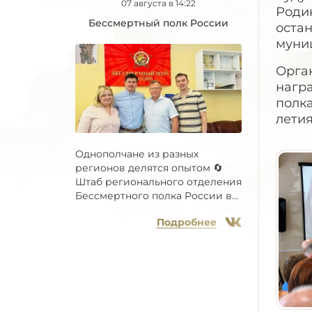
07 августа в 14:22
Родин
Бессмертный полк России
остан
муни
Орга
нагр
полк
лети
Однополчане из разных
регионов делятся опытом 🔄
Штаб регионального отделения
Бессмертного полка России в...
Подробнее