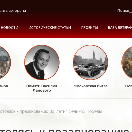
вить ветерана
Поиск
НОВОСТИ
ИСТОРИЧЕСКИЕ СТАТЬИ
ПРОЕКТЫ
БАЗА ВЕТЕРА
анов
Памяти Василия
Московская битва
Осв
Ланового
Готовясь к празднованию 80-летия Великой Победы
товясь к празднованию