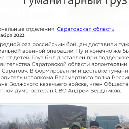
ональные отделения:
Саратовская область
кабря 2023
ередной раз российским бойцам доставили гум
иальной военной операции. Ну и конечно же б
а от детей. Груз был доставлен при поддержк
авительства Саратовской области волонтёрами
 Саратов». В формировании и доставке гумани
водитель исполкома Бессмертного полка Росси
на Волжского казачьего войска, член Обществ
стной думе, ветеран СВО Андрей Бердников.