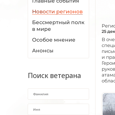
Главные события
Новости регионов
Бессмертный полк
Реги
в мире
25 де
Особое мнение
В оч
спец
Анонсы
письм
и пр
Герои
руко
Поиск ветерана
атама
обла