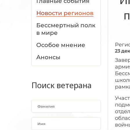
Главные события
п
Новости регионов
Бессмертный полк
в мире
Особое мнение
Реги
23 де
Анонсы
Завер
арми
Бесс
школ
Поиск ветерана
рамка
Участ
подм
отде
облас
войны