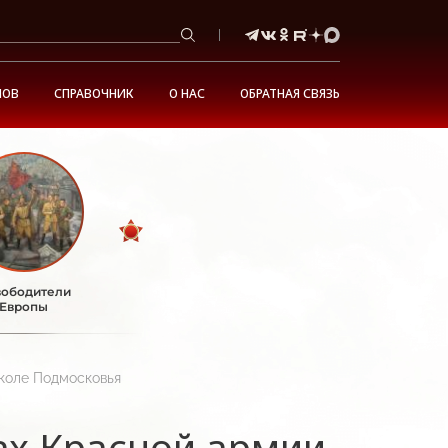
НОВ
СПРАВОЧНИК
О НАС
ОБРАТНАЯ СВЯЗЬ
ободители
Европы
коле Подмосковья
ах Красной армии