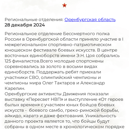
Региональные отделения:
Оренбургская область
28 декабря 2024
Региональное отделение Бессмертного полка
России в Оренбургской области приняло участие в I
межрегиональном спортивно-патриотическом
юношеском фестивале боевых искусств. В центре
восточных единоборств имени Э.Н. Цоя собрались
125 финалистов.Всего молодые спортсмены
соревновались за золото в восьми видах
единоборств. Поддержать ребят приехали
участники СВО, олимпийский чемпионы и
чемпионы мира Олег Тактаров и Александр
Карелин.
Оренбургские активисты Движения показали
выставку «Пересвет НВП» и выступление «От героев
былых времен» с участием юных бойцов боевых
искусств - боевого самбо, греко-римской борьбы,
айкидо, каратэ и даже фехтования. Уникальность
данного проекта является то, что бойцы будут
собраны в одном месте в хронологическом порядке