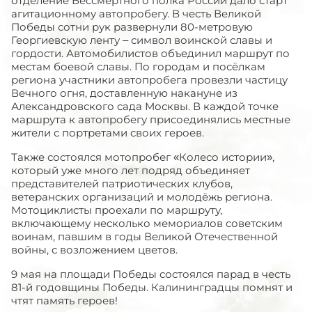
отделение Бессмертного полка России дало старт
агитационному автопробегу. В честь Великой
Победы сотни рук развернули 80-метровую
Георгиевскую ленту – символ воинской славы и
гордости. Автомобилистов объединил маршрут по
местам боевой славы. По городам и посёлкам
региона участники автопробега провезли частицу
Вечного огня, доставленную накануне из
Александровского сада Москвы. В каждой точке
маршрута к автопробегу присоединялись местные
жители с портретами своих героев.
Также состоялся мотопробег «Колесо истории»,
который уже много лет подряд объединяет
представителей патриотических клубов,
ветеранских организаций и молодёжь региона.
Мотоциклисты проехали по маршруту,
включающему несколько мемориалов советским
воинам, павшим в годы Великой Отечественной
войны, с возложением цветов.
9 мая на площади Победы состоялся парад в честь
81-й годовщины Победы. Калининградцы помнят и
чтят память героев!