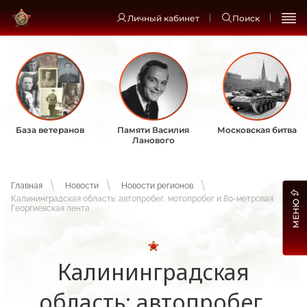
Личный кабинет
Поиск
База ветеранов
Памяти Василия
Московская битва
Ланового
Главная
Новости
Новости регионов
Калининградская область: автопробег, мотопробег и 80-метровая
МЕНЮ
Георгиевская лента
Калининградская
область: автопробег,