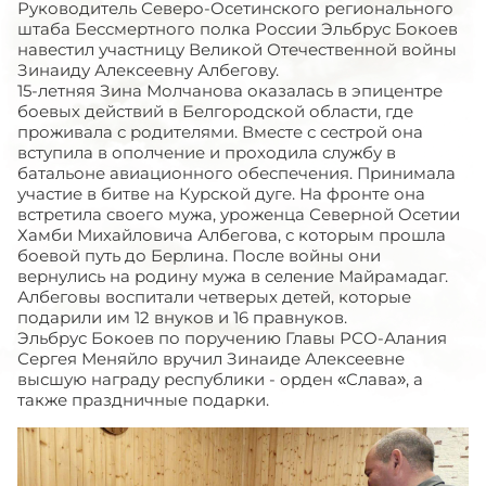
Руководитель Северо-Осетинского регионального
штаба Бессмертного полка России Эльбрус Бокоев
навестил участницу Великой Отечественной войны
Зинаиду Алексеевну Албегову.
15-летняя Зина Молчанова оказалась в эпицентре
боевых действий в Белгородской области, где
проживала с родителями. Вместе с сестрой она
вступила в ополчение и проходила службу в
батальоне авиационного обеспечения. Принимала
участие в битве на Курской дуге. На фронте она
встретила своего мужа, уроженца Северной Осетии
Хамби Михайловича Албегова, с которым прошла
боевой путь до Берлина. После войны они
вернулись на родину мужа в селение Майрамадаг.
Албеговы воспитали четверых детей, которые
подарили им 12 внуков и 16 правнуков.
Эльбрус Бокоев по поручению Главы РСО-Алания
Сергея Меняйло вручил Зинаиде Алексеевне
высшую награду республики - орден «Слава», а
также праздничные подарки.