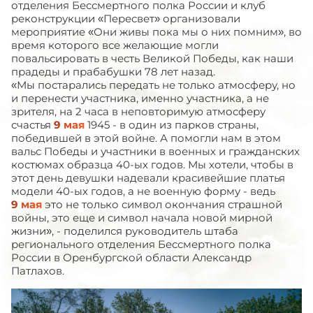
отделения Бессмертного полка России и клуб
реконструкции «Пересвет» организовали
мероприятие «Они живы пока мы о них помним», во
время которого все желающие могли
повальсировать в честь Великой Победы, как наши
прадеды и прабабушки 78 лет назад.
«Мы постарались передать не только атмосферу, но
и перенести участника, именно участника, а не
зрителя, на 2 часа в неповторимую атмосферу
счастья
9 мая
1945 - в один из парков страны,
победившей в этой войне. А помогли нам в этом
вальс Победы и участники в военных и гражданских
костюмах образца 40-ых годов. Мы хотели, чтобы в
этот день девушки надевали красивейшие платья
модели 40-ых годов, а не военную форму - ведь
9 мая
это не только символ окончания страшной
войны, это еще и символ начала новой мирной
жизни», - поделился руководитель штаба
регионального отделения Бессмертного полка
России в Оренбургской области Александр
Патлахов.