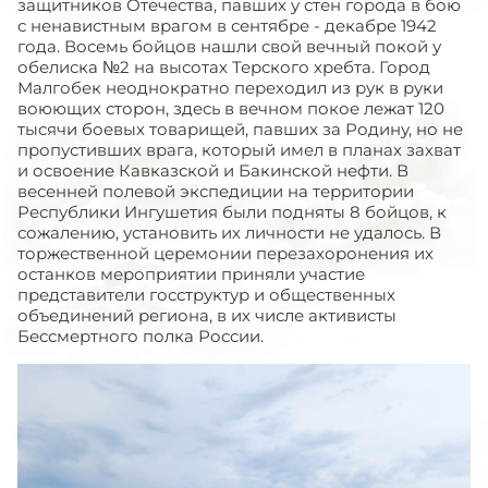
защитников Отечества, павших у стен города в бою
с ненавистным врагом в сентябре - декабре 1942
года. Восемь бойцов нашли свой вечный покой у
обелиска №2 на высотах Терского хребта. Город
Малгобек неоднократно переходил из рук в руки
воюющих сторон, здесь в вечном покое лежат 120
тысячи боевых товарищей, павших за Родину, но не
пропустивших врага, который имел в планах захват
и освоение Кавказской и Бакинской нефти. В
весенней полевой экспедиции на территории
Республики Ингушетия были подняты 8 бойцов, к
сожалению, установить их личности не удалось. В
торжественной церемонии перезахоронения их
останков мероприятии приняли участие
представители госструктур и общественных
объединений региона, в их числе активисты
Бессмертного полка России.