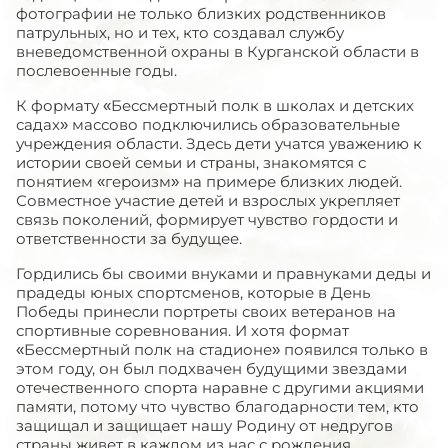
фотографии не только близких родственников
патрульных, но и тех, кто создавал службу
вневедомственной охраны в Курганской области в
послевоенные годы.
К формату «Бессмертный полк в школах и детских
садах» массово подключились образовательные
учреждения области. Здесь дети учатся уважению к
истории своей семьи и страны, знакомятся с
понятием «героизм» на примере близких людей.
Совместное участие детей и взрослых укрепляет
связь поколений, формирует чувство гордости и
ответственности за будущее.
Гордились бы своими внуками и правнуками деды и
прадеды юных спортсменов, которые в День
Победы принесли портреты своих ветеранов на
спортивные соревнования. И хотя формат
«Бессмертный полк на стадионе» появился только в
этом году, он был подхвачен будущими звездами
отечественного спорта наравне с другими акциями
памяти, потому что чувство благодарности тем, кто
защищал и защищает нашу Родину от недругов
страны живет в каждом из нас с рождения.