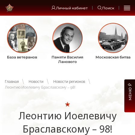
Личный кабинет
Поиск
База ветеранов
Памяти Василия
Московская битва
Ланового
Главная
Новости
Новости регионов
Леонтию Иоелевичу Браславскому – 98!
МЕНЮ
Леонтию Иоелевичу
Браславскому – 98!