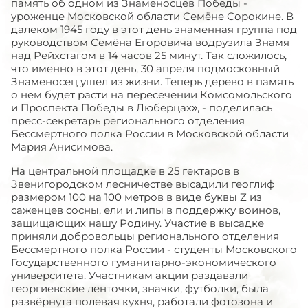
память об одном из Знаменосцев Победы -
уроженце Московской области Семёне Сорокине. В
далеком 1945 году в этот день знаменная группа под
руководством Семёна Егоровича водрузила Знамя
над Рейхстагом в 14 часов 25 минут. Так сложилось,
что именно в этот день, 30 апреля подмосковный
Знаменосец ушел из жизни. Теперь дерево в память
о нем будет расти на пересечении Комсомольского
и Проспекта Победы в Люберцах», - поделилась
пресс-секретарь регионального отделения
Бессмертного полка России в Московской области
Мария Анисимова.
На центральной площадке в 25 гектаров в
Звенигородском лесничестве высадили геоглиф
размером 100 на 100 метров в виде буквы Z из
саженцев сосны, ели и липы в поддержку воинов,
защищающих нашу Родину. Участие в высадке
приняли добровольцы регионального отделения
Бессмертного полка России - студенты Московского
Государственного гуманитарно-экономического
университета. Участникам акции раздавали
георгиевские ленточки, значки, футболки, была
развёрнута полевая кухня, работали фотозона и