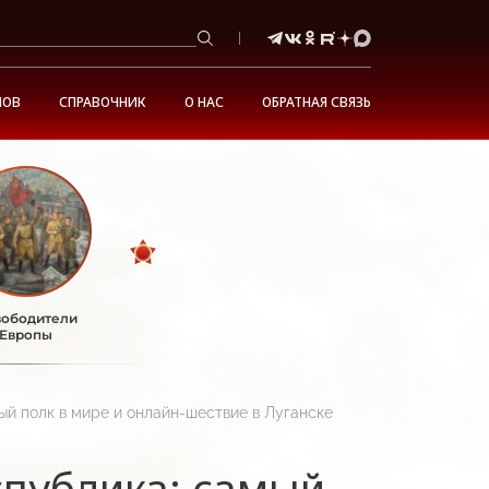
НОВ
СПРАВОЧНИК
О НАС
ОБРАТНАЯ СВЯЗЬ
ободители
Европы
й полк в мире и онлайн-шествие в Луганске
спублика: самый