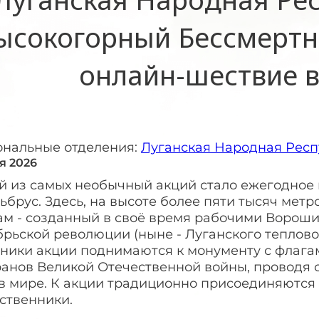
ысокогорный Бессмертн
онлайн-шествие в
ональные отделения:
Луганская Народная Респ
я 2026
й из самых необычный акций стало ежегодное
ьбрус. Здесь, на высоте более пяти тысяч мет
ам - созданный в своё время рабочими Ворош
рьской революции (ныне - Луганского теплово
тники акции поднимаются к монументу с флага
ранов Великой Отечественной войны, проводя
 в мире. К акции традиционно присоединяются
ственники.