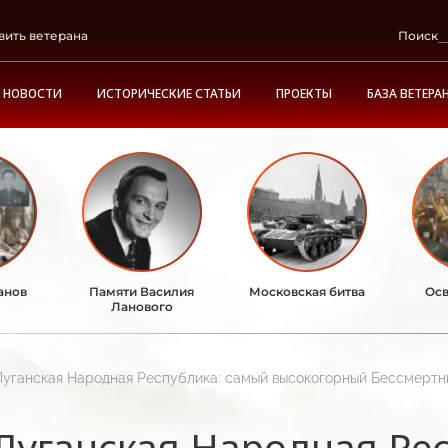
вить ветерана
Поиск
НОВОСТИ
ИСТОРИЧЕСКИЕ СТАТЬИ
ПРОЕКТЫ
БАЗА ВЕТЕРА
анов
Памяти Василия
Московская битва
Осв
Ланового
Луганская Народная Республика: самый высокогорный Бессмертны
Луганская Народная Ре