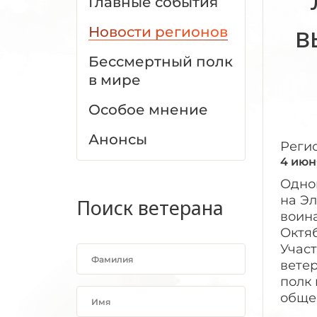
Главные события
в
Новости регионов
Бессмертный полк
в мире
Особое мнение
Анонсы
Реги
4 июн
Одно
на Эл
Поиск ветерана
воин
Октяб
Учас
вете
полк
обще