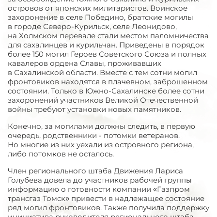
островов от японских милитаристов. Воинское
захоронение в селе Победино, братские могилы
в городе Северо-Курильск, селе Леонидово,
на Холмском перевале стали местом паломничества
для сахалинцев и курильчан. Приведены в порядок
более 150 могил Героев Советского Союза и полных
кавалеров ордена Славы, проживавших
в Сахалинской области. Вместе с тем сотни могил
фронтовиков находятся в плачевном, заброшенном
состоянии. Только в Южно-Сахалинске более сотни
захоронений участников Великой Отечественной
войны требуют установки новых памятников.
Конечно, за могилами должны следить, в первую
очередь, родственники - потомки ветеранов.
Но многие из них уехали из островного региона,
либо потомков не осталось.
Член регионального штаба Движения Лариса
Голубева довела до участников рабочей группы
информацию о готовности компании «Газпром
трансгаз Томск» привести в надлежащее состояние
ряд могил фронтовиков. Также получила поддержку
инициатива руководителя регионального штаба