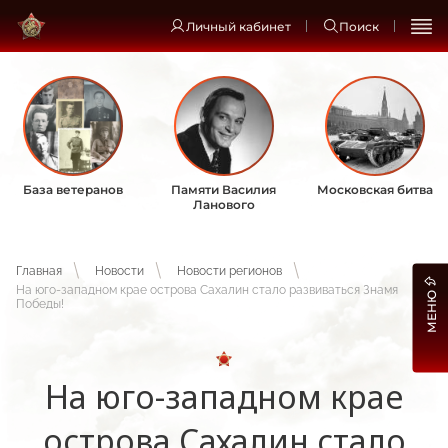
Личный кабинет
Поиск
База ветеранов
Памяти Василия
Московская битва
Ланового
Главная
Новости
Новости регионов
На юго-западном крае острова Сахалин стало развиваться Знамя
МЕНЮ
Победы!
На юго-западном крае
острова Сахалин стало