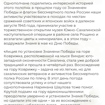
Однополчане поделились интересной историей
этого полотна: в прошлом году со Знаменем
Победы и флагом Бессмертного полка России наши
активисты участвовали в походах по местам
сражений советских и японских войск в далеком
августе 1945 года, принимали участие в
торжественном открытии музея Южно-Сахалинской
наступательной операции в районе села Рощино и
возлагали цветы к мемориалам, а в этом году –
водружали Знамя в мае ко Дню Победы.
«Акция по установке Знамени Победы на горе
Коврижка, расположенной на мысе Виндис юго-
западной оконечности Сахалина, стала уже доброй
традицией и прошла в четвёртый раз. Восхождение
на гору Коврижку – задача не из легких, но для
сахалинских ветеранов и активистов Бессмертного
полка России по плечу. В этот день погода
сопутствовала успеху и опыт нашего
однополчанина Наримана Шаулова тоже помог.
Крутой подъем на гору единомышленники
преодолели уверенно и установили Знамя Победы,
но сделали это не одни – за их восхождением с
интересом наблюдала лиса», - поделился