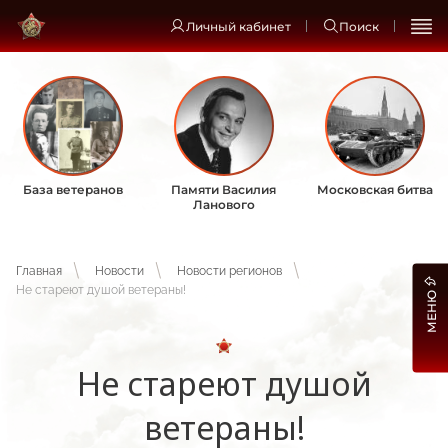
Личный кабинет
Поиск
База ветеранов
Памяти Василия
Московская битва
Ланового
Главная
Новости
Новости регионов
Не стареют душой ветераны!
МЕНЮ
Не стареют душой
ветераны!