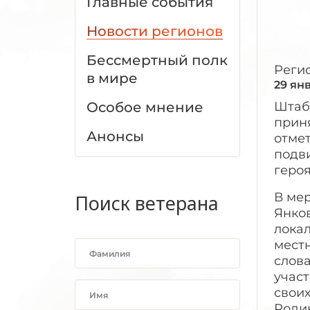
Главные события
Новости регионов
Бессмертный полк
Реги
в мире
29 ян
Особое мнение
Штаб
приня
Анонсы
отме
подви
геро
В мер
Поиск ветерана
Янко
лока
мест
слов
учас
свои
Роди