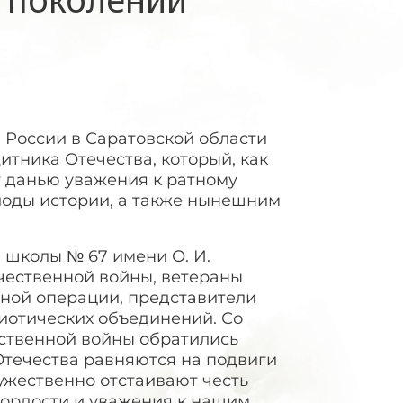
 России в Саратовской области
итника Отечества, который, как
 данью уважения к ратному
риоды истории, а также нынешним
 школы № 67 имени О. И.
чественной войны, ветераны
нной операции, представители
иотических объединений. Со
ственной войны обратились
Отечества равняются на подвиги
ужественно отстаивают честь
гордости и уважения к нашим