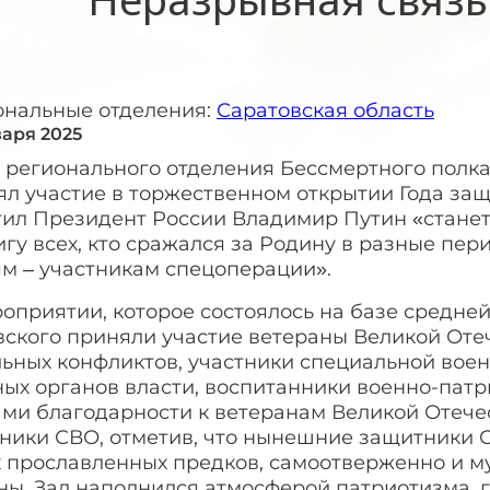
ональные отделения:
Саратовская область
варя 2025
 регионального отделения Бессмертного полка
л участие в торжественном открытии Года защ
тил Президент России Владимир Путин «станет
гу всех, кто сражался за Родину в разные пе
ям – участникам спецоперации».
оприятии, которое состоялось на базе средней
вского приняли участие ветераны Великой Оте
льных конфликтов, участники специальной вое
ных органов власти, воспитанники военно-патр
ами благодарности к ветеранам Великой Отече
тники СВО, отметив, что нынешние защитники 
х прославленных предков, самоотверженно и м
ны. Зал наполнился атмосферой патриотизма, 