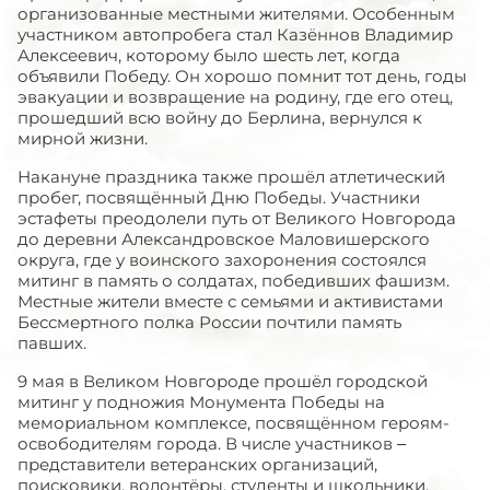
организованные местными жителями. Особенным
участником автопробега стал Казённов Владимир
Алексеевич, которому было шесть лет, когда
объявили Победу. Он хорошо помнит тот день, годы
эвакуации и возвращение на родину, где его отец,
прошедший всю войну до Берлина, вернулся к
мирной жизни.
Накануне праздника также прошёл атлетический
пробег, посвящённый Дню Победы. Участники
эстафеты преодолели путь от Великого Новгорода
до деревни Александровское Маловишерского
округа, где у воинского захоронения состоялся
митинг в память о солдатах, победивших фашизм.
Местные жители вместе с семьями и активистами
Бессмертного полка России почтили память
павших.
9 мая в Великом Новгороде прошёл городской
митинг у подножия Монумента Победы на
мемориальном комплексе, посвящённом героям-
освободителям города. В числе участников –
представители ветеранских организаций,
поисковики, волонтёры, студенты и школьники,