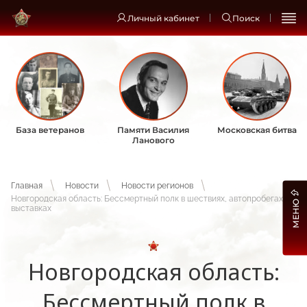
Личный кабинет
Поиск
База ветеранов
Памяти Василия
Московская битва
Ланового
Главная
Новости
Новости регионов
Новгородская область: Бессмертный полк в шествиях, автопробегах и
МЕНЮ
выставках
Новгородская область:
Бессмертный полк в