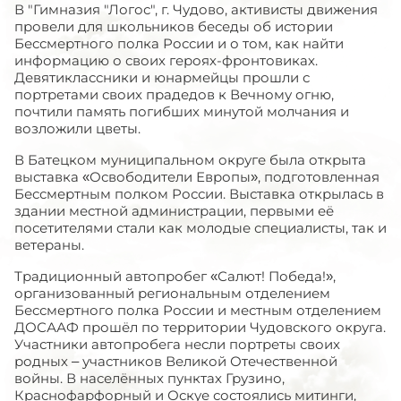
В "Гимназия "Логос", г. Чудово, активисты движения
провели для школьников беседы об истории
Бессмертного полка России и о том, как найти
информацию о своих героях-фронтовиках.
Девятиклассники и юнармейцы прошли с
портретами своих прадедов к Вечному огню,
почтили память погибших минутой молчания и
возложили цветы.
В Батецком муниципальном округе была открыта
выставка «Освободители Европы», подготовленная
Бессмертным полком России. Выставка открылась в
здании местной администрации, первыми её
посетителями стали как молодые специалисты, так и
ветераны.
Традиционный автопробег «Салют! Победа!»,
организованный региональным отделением
Бессмертного полка России и местным отделением
ДОСААФ прошёл по территории Чудовского округа.
Участники автопробега несли портреты своих
родных – участников Великой Отечественной
войны. В населённых пунктах Грузино,
Краснофарфорный и Оскуе состоялись митинги,