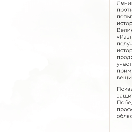
Лени
прот
попы
исто
Вели
«Раз
полу
истор
прод
учас
приме
вещи
Показ
защи
Побе
проф
обла