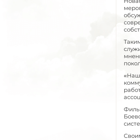
Нова
мероп
обсуж
совр
собс
Таки
служ
мнен
поко
«Наш
комм
работ
ассо
Филь
Боево
сист
Свои