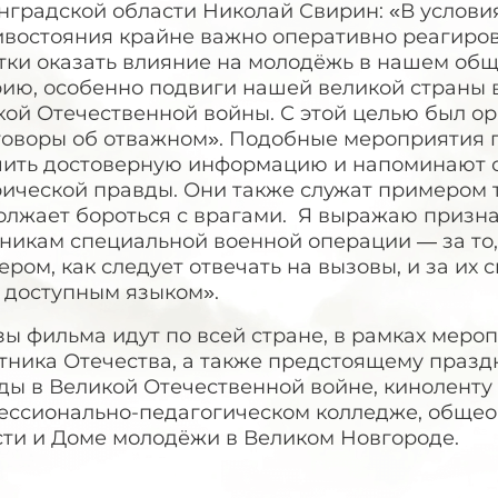
нградской области Николай Свирин: «В услов
ивостояния крайне важно оперативно реагир
тки оказать влияние на молодёжь в нашем общ
рию, особенно подвиги нашей великой страны 
кой Отечественной войны. С этой целью был о
говоры об отважном». Подобные мероприятия 
чить достоверную информацию и напоминают о
ической правды. Они также служат примером т
олжает бороться с врагами. Я выражаю призн
тникам специальной военной операции — за то
ром, как следует отвечать на вызовы, и за их
 доступным языком».
ы фильма идут по всей стране, в рамках меро
тника Отечества, а также предстоящему праз
ды в Великой Отечественной войне, киноленту 
ессионально-педагогическом колледже, общео
сти и Доме молодёжи в Великом Новгороде.