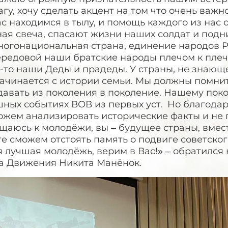
агу, хочу сделать акцент на том что очень важн
с находимся в тылу, и помощь каждого из нас 
ая свеча, спасают жизни наших солдат и подн
ногонациональная страна, единение народов Ро
ередовой наши братские народы плечом к плеч
-то наши Деды и прадеды. У страны, не знающе
начинается с истории семьи. Мы должны помни
давать из поколения в поколение. Нашему пок
ных событиях ВОВ из первых уст. Но благодар
ожем анализировать исторические факты и не п
аюсь к молодёжи, вы – будущее страны, вмест
е сможем отстоять память о подвиге советског
 лучшая молодёжь, верим в Вас!» – обратился
а Движения Никита Манёнок.