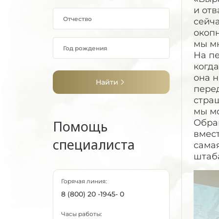
и отв
сейча
окопн
мы м
На п
когда
она 
Найти
пере
страш
мы м
Помощь
Обращ
вмест
специалиста
самая
штаб
Горячая линия:
8 (800) 20 -1945- 0
Часы работы: