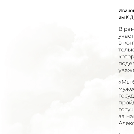
Иванов
им.К.Д
В ра
участ
в кон
тольк
кото
поде
уваж
«Мы б
мужес
госуд
пройд
госуч
за н
Алекс