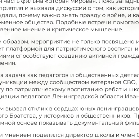
я часть фильма «Вторая мировая. Ложь западны
риятия и вызвала дискуссии о том, как истори
дали, почему важно знать правду о войне, и ка
еменное общество. Подобные встречи помога
твенное мнение и критическое мышление.
м образом, мероприятие не только посвящено 
ит платформой для патриотического воспитани
иями способствуют созданию активной гражда
ления.
а задача как педагогов и общественных деяте
уникации между сообществом ветеранов СВО, 
у по патриотическому воспитанию ребят и шко
циации педагогов Ленинградской области Иван
м вызвал отклик в сердцах юных ленинградцев
го Братства, у историков и общественников. 
емной основе показывать документальный филь
м мнением поделился директор школы и член