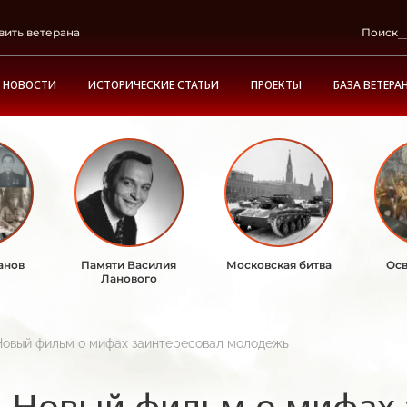
вить ветерана
Поиск
НОВОСТИ
ИСТОРИЧЕСКИЕ СТАТЬИ
ПРОЕКТЫ
БАЗА ВЕТЕРА
анов
Памяти Василия
Московская битва
Осв
Ланового
Новый фильм о мифах заинтересовал молодежь
Новый фильм о мифах 