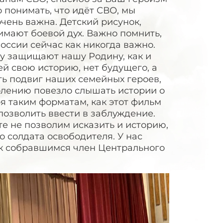
о понимать, что идёт СВО, мы
очень важна. Детский рисунок,
имают боевой дух. Важно помнить,
ссии сейчас как никогда важно.
у защищают нашу Родину, как и
й свою историю, нет будущего, а
ть подвиг наших семейных героев,
олению повезло слышать истории о
я таким форматам, как этот фильм
озволить ввести в заблуждение.
е не позволим исказить и историю,
о солдата освободителя. У нас
 к собравшимся член Центрального