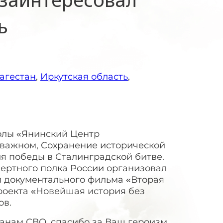
ь
агестан
,
Иркутская область
,
олы «Янинский Центр
 важном, Сохранение исторической
я победы в Сталинградской битве.
мертного полка России организовал
и документального фильма «Вторая
проекта «Новейшая история без
ов.
нам СВО, спасибо за Ваш героизм