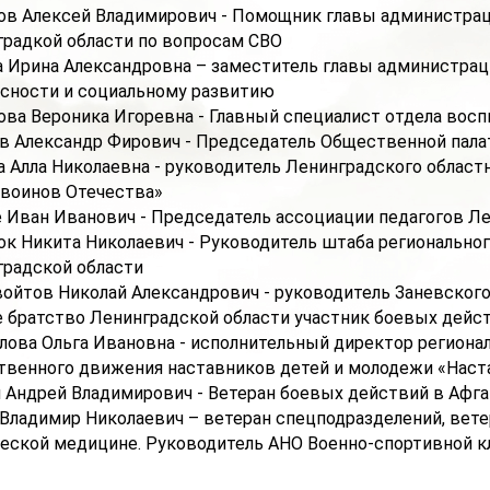
ов Алексей Владимирович - Помощник главы администрац
радкой области по вопросам СВО
 Ирина Александровна – заместитель главы администраци
сности и социальному развитию
ва Вероника Игоревна - Главный специалист отдела восп
в Александр Фирович - Председатель Общественной пала
 Алла Николаевна - руководитель Ленинградского област
 воинов Отечества»
 Иван Иванович - Председатель ассоциации педагогов Л
к Никита Николаевич - Руководитель штаба региональног
градской области
ойтов Николай Александрович - руководитель Заневского
 братство Ленинградской области участник боевых дейст
ова Ольга Ивановна - исполнительный директор региона
венного движения наставников детей и молодежи «Наст
 Андрей Владимирович - Ветеран боевых действий в Афг
Владимир Николаевич – ветеран спецподразделений, ветер
еской медицине. Руководитель АНО Военно-спортивной к