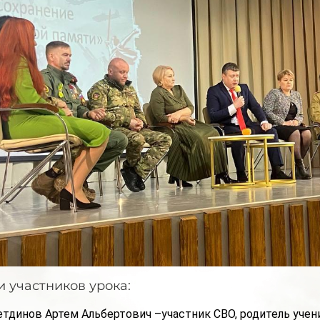
 участников урока:
тдинов Артем Альбертович –участник СВО, родитель учени