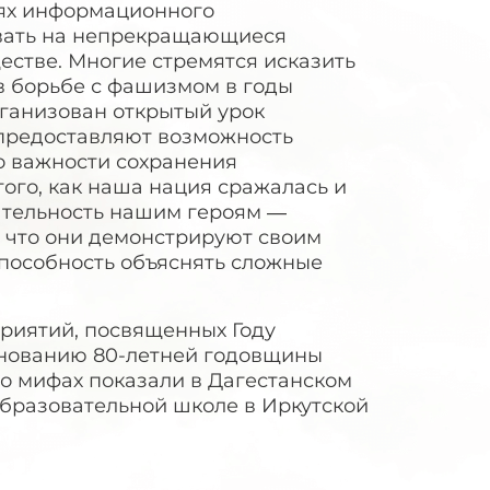
иях информационного
овать на непрекращающиеся
естве. Многие стремятся исказить
в борьбе с фашизмом в годы
рганизован открытый урок
предоставляют возможность
 важности сохранения
ого, как наша нация сражалась и
ательность нашим героям —
, что они демонстрируют своим
 способность объяснять сложные
приятий, посвященных Году
днованию 80-летней годовщины
о мифах показали в Дагестанском
бразовательной школе в Иркутской