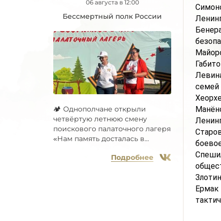
06 августа в 12:00
Симон
Бессмертный полк России
Ленинг
Бенера
безопа
Майоро
Габито
Левина
семей
Хеорхе
Манёно
🏕 Однополчане открыли
четвёртую летнюю смену
Ленин
поискового палаточного лагеря
Старов
«Нам память досталась в...
боевое
Спешил
Подробнее
общест
Злотин
Ермак 
тактич