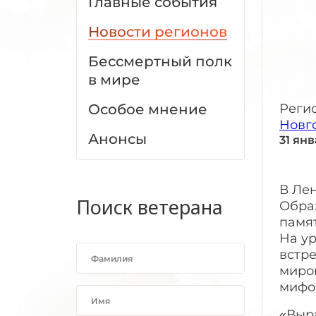
Главные события
Новости регионов
Бессмертный полк
в мире
Особое мнение
Реги
Новг
Анонсы
31 ян
В Ле
Поиск ветерана
Обра
памя
На у
встре
миров
мифо
«Выр