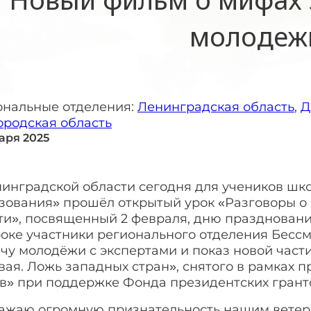
молодеж
ональные отделения:
Ленинградская область
,
Д
ородская область
варя 2025
нинградской области сегодня для учеников шк
зования» прошёл открытый урок «Разговоры о
ти», посвященный 2 февраля, дню праздновани
роке участники регионального отделения Бесс
чу молодёжи с экспертами и показ новой част
ая. Ложь западных стран», снятого в рамках 
в» при поддержке Фонда президентских грант
ажаю огромную признательность нашим ветера