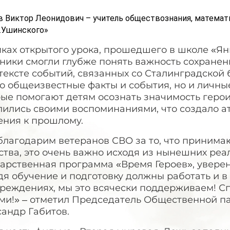
 Виктор Леонидович – учитель обществознания, математ
.Ушинского»
мках открытого урока, прошедшего в школе «Я
ники смогли глубже понять важность сохранен
тексте событий, связанных со Сталинградской 
о общеизвестные факты и события, но и личны
рые помогают детям осознать значимость герои
лились своими воспоминаниями, что создало а
ения к прошлому.
лагодарим ветеранов СВО за то, что принимаю
тва, это очень важно исходя из нынешних реа
арственная программа «Время Героев», уверен,
я обучение и подготовку должны работать и в
реждениях, мы это всячески поддерживаем! Сп
ами!» – отметил Председатель Общественной п
андр Габитов.