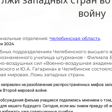
войну
ональные отделения:
Челябинская область
ля 2024
ебных подразделениях Челябинского высшего 
нознаменного училища штурманов - Филиала В
но-воздушных сил «Военно-воздушная академи
ского и Ю.А. Гагарина» в Челябинске состоял
ая мировая. Ложь западных стран».
направлен на разоблачение распространённых мифов зап
и Второй мировой войне.
 обсуждения фильма учащиеся поделились мнением о том,
для нашего будущего. Сегодня, если мы знаем правду об 
 избежать уже совершенные ошибки.