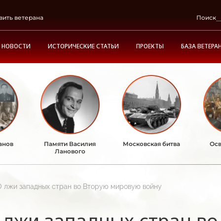
вить ветерана
Поиск
НОВОСТИ
ИСТОРИЧЕСКИЕ СТАТЬИ
ПРОЕКТЫ
БАЗА ВЕТЕРА
анов
Памяти Василия
Московская битва
Осв
Ланового
О лжи западных стран во Вторую мировую войну
 лжи западных стран в