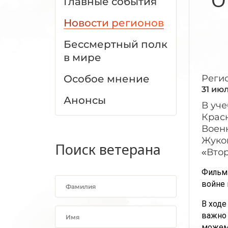
Главные события
Новости регионов
Бессмертный полк
в мире
Особое мнение
Реги
31 ию
Анонсы
В уч
Крас
Воен
Жуков
Поиск ветерана
«Втор
Фильм 
войне 
В ходе
важно 
можем