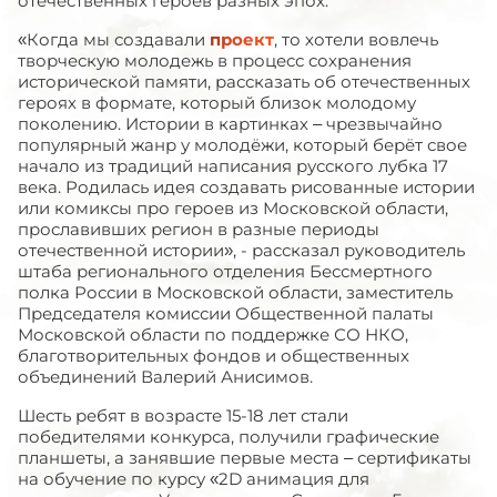
отечественных героев разных эпох.
«Когда мы создавали
проект
, то хотели вовлечь
творческую молодежь в процесс сохранения
исторической памяти, рассказать об отечественных
героях в формате, который близок молодому
поколению. Истории в картинках – чрезвычайно
популярный жанр у молодёжи, который берёт свое
начало из традиций написания русского лубка 17
века. Родилась идея создавать рисованные истории
или комиксы про героев из Московской области,
прославивших регион в разные периоды
отечественной истории», - рассказал руководитель
штаба регионального отделения Бессмертного
полка России в Московской области, заместитель
Председателя комиссии Общественной палаты
Московской области по поддержке СО НКО,
благотворительных фондов и общественных
объединений Валерий Анисимов.
Шесть ребят в возрасте 15-18 лет стали
победителями конкурса, получили графические
планшеты, а занявшие первые места – сертификаты
на обучение по курсу «2
D
анимация для