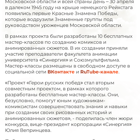
Московской области и всей страны день – 30 апреля
в далеком 1945 году на крыше немецкого Рейхстага
появились первые Красные Знамена Победы,
которые водрузили Знаменные группы под
руководством уроженцев Московской области.
В рамках проекта были разработаны 10 бесплатных
мастер-классов по созданию комиксов и
анимированных сюжетов. В их создании приняли
участие преподаватели факультета анимации
университета «Синергия» и Союзмультфильма.
Мастер-классы размещены в свободном доступе в
социальной сети
ВКонтакте
и
RuTube-канале
.
«Проект «Герои русских побед» стал вторым
совместным проектом, в рамках которого
разработаны бесплатные мастер-классы. Они,
безусловно, помогут юным художникам-
комиксистам совершенствовать знания и навыки
при создании своих рисованных историй и
анимированных сюжетов», - поделилась член жюри
конкурса, вице-президент корпорации «Синергия»
Юлия Вепринцева.