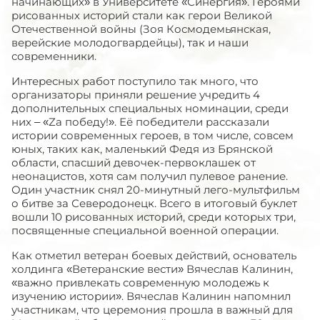
начинающих» в Университете «Синергия». Героями
рисованных историй стали как герои Великой
Отечественной войны (Зоя Космодемьянская,
верейские молодогвардейцы), так и наши
современники.
Интересных работ поступило так много, что
организаторы приняли решение учредить 4
дополнительных специальных номинации, среди
них – «
Z
а победу!». Её победители рассказали
истории современных героев, в том числе, совсем
юных, таких как, маленький Федя из Брянской
области, спасший девочек-первоклашек от
неонацистов, хотя сам получил пулевое ранение.
Один участник снял 20-минутный лего-мультфильм
о битве за Северодонецк. Всего в итоговый буклет
вошли 10 рисованных историй, среди которых три,
посвященные специальной военной операции.
Как отметил ветеран боевых действий, основатель
холдинга «Ветеранские вести» Вячеслав Калинин,
«важно привлекать современную молодежь к
изучению истории». Вячеслав Калинин напомнил
участникам, что церемония прошла в важный для