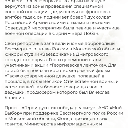
области – Олег Непряхин, который накануне
вернулся из зоны проведения специальной
военной операции, где, участвуя во фронтовых
агитбригадах, он поднимает боевой дух солдат
Российской Армии своими стихами и песнями.
Соведущей мероприятия была певица и участница
военной операции в Сирии – Вера Лобан.
Свой репортаж в зале вели и юные добровольцы
Бессмертного полка России в Московской области –
юнкоры студии «Звездочка» из Дмитровского
городского округа. Гости церемонии стали
участниками акции «Георгиевская ленточка». Для
гостей был показан короткометражный фильм
«Тася» о современной девушке, попавшей в
прошлое, в годы Великой Отечественной войны, и
встретившей там боевого товарища своего
дедушки, продюсером которого был Вячеслав
Калинин.
Проект «Герои русских побед» реализует АНО «Мой
Выбор» при поддержке Бессмертного полка России
в Московской области, Фонда президентских
грантов, Министерства информационных и