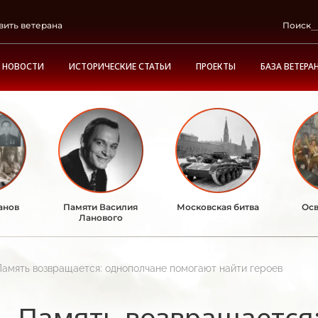
вить ветерана
Поиск
НОВОСТИ
ИСТОРИЧЕСКИЕ СТАТЬИ
ПРОЕКТЫ
БАЗА ВЕТЕРА
анов
Памяти Василия
Московская битва
Осв
Ланового
Память возвращается: однополчане помогают найти героев
Память возвращается