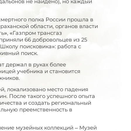
едальонов не найдено), но каждый
смертного полка России прошла в
раханской области, органов власти
», «Газпром трансгаз
 приняли 66 добровольцев из 25
«Школу поисковика»: работа с
хивный поиск.
ат держал в руках более
ницей учебника и становится
кников.
й, локализовано место падения
ин. После такого успешного опыта
ичества и создать региональный
альную преемственность в
нение музейных коллекций – Музей