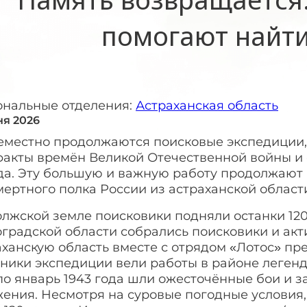
помогают найти
ональные отделения:
Астраханская область
ня 2026
еместно продолжаются поисковые экспедиции, 
факты времён Великой Отечественной войны и 
да. Эту большую и важную работу продолжают 
ертного полка России из астраханской област
олжской земле поисковики подняли останки 12
градской области собрались поисковики и акти
аханскую область вместе с отрядом «Лотос» пр
ники экспедиции вели работы в районе легенд
по январь 1943 года шли ожесточённые бои и 
ения. Несмотря на суровые погодные условия,