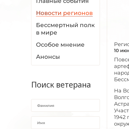
Главные события
Новости регионов
Бессмертный полк
в мире
Особое мнение
Реги
10 ию
Анонсы
Повс
арте
наро
Бессм
Поиск ветерана
На В
Волго
Астр
Участ
1942 
окруж