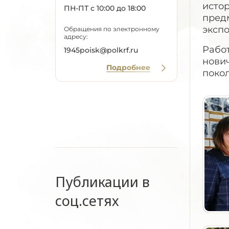
истор
ПН-ПТ с 10:00 до 18:00
предм
экспо
Обращения по электронному
адресу:
Рабо
1945poisk@polkrf.ru
нови
Подробнее
покол
Публикации в
соц.сетях