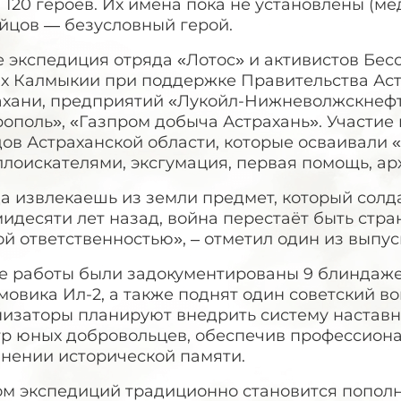
 120 героев. Их имена пока не установлены (м
йцов — безусловный герой.
 экспедиция отряда «Лотос» и активистов Бес
ях Калмыкии при поддержке Правительства Аст
ахани, предприятий «Лукойл-Нижневолжскнефть
ополь», «Газпром добыча Астрахань». Участие
ов Астраханской области, которые осваивали 
лоискателями, эксгумация, первая помощь, ар
а извлекаешь из земли предмет, который солд
идесяти лет назад, война перестаёт быть стра
й ответственностью», – отметил один из выпус
де работы были задокументированы 9 блиндаже
овика Ил-2, а также поднят один советский во
низаторы планируют внедрить систему наставн
тр юных добровольцев, обеспечив профессион
анении исторической памяти.
ом экспедиций традиционно становится попол