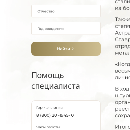
стали
из бо
Также
степ
Астр
Ставр
отряд
Найти
метал
«Когд
восьм
Помощь
лично
специалиста
В хо
штурм
орга
Горячая линия:
реес
сохр
8 (800) 20 -1945- 0
Итог
Часы работы: