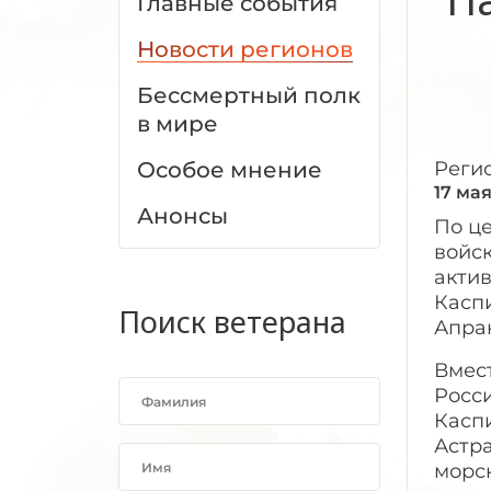
Главные события
Новости регионов
Бессмертный полк
в мире
Особое мнение
Реги
17 мая
Анонсы
По ц
войск
актив
Касп
Поиск ветерана
Апра
Вмес
Росс
Касп
Астра
морск