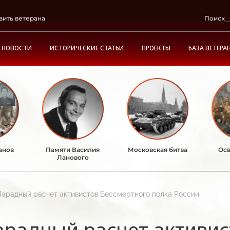
вить ветерана
Поиск
НОВОСТИ
ИСТОРИЧЕСКИЕ СТАТЬИ
ПРОЕКТЫ
БАЗА ВЕТЕРА
анов
Памяти Василия
Московская битва
Осв
Ланового
Парадный расчет активистов Бессмертного полка России
арадный расчет активис