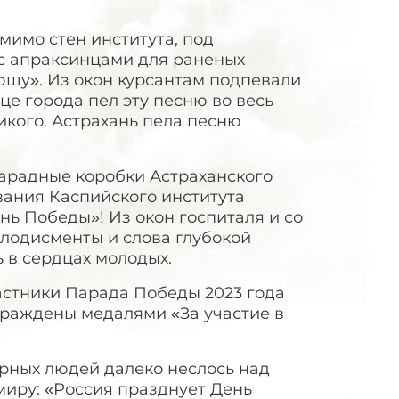
мимо стен института, под
с апраксинцами для раненых
юшу». Из окон курсантам подпевали
це города пел эту песню во весь
никого. Астрахань пела песню
арадные коробки Астраханского
вания Каспийского института
нь Победы»! Из окон госпиталя и со
плодисменты и слова глубокой
ь в сердцах молодых.
частники Парада Победы 2023 года
раждены медалями «За участие в
ирных людей далеко неслось над
миру: «Россия празднует День