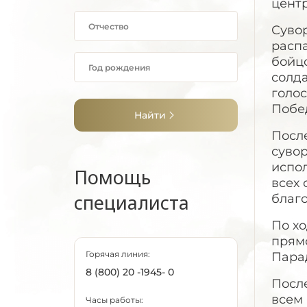
цент
Сувор
расп
бойц
солда
голос
Побе
Найти
Посл
суво
испол
Помощь
всех
специалиста
благо
По хо
прям
Горячая линия:
Пара
8 (800) 20 -1945- 0
После
всем 
Часы работы: