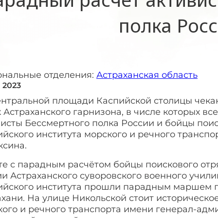
полка Рос
ональные отделения:
Астраханская область
 2023
ентральной площади Каспийской столицы чека
 Астраханского гарнизона, в числе которых все
исты Бессмертного полка России и бойцы поис
ийского института морского и речного транспо
ксина.
те с парадным расчётом бойцы поискового отр
ии Астраханского суворовского военного учил
ийского института прошли парадным маршем п
хани. На улице Никольской стоит историческо
ого и речного транспорта имени генерал-адми