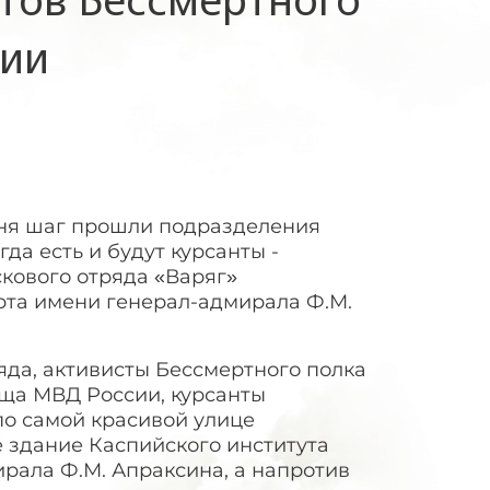
сии
ня шаг прошли подразделения
гда есть и будут курсанты -
кового отряда «Варяг»
рта имени генерал-адмирала Ф.М.
яда, активисты Бессмертного полка
ища МВД России, курсанты
о самой красивой улице
е здание Каспийского института
рала Ф.М. Апраксина, а напротив