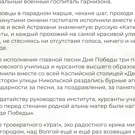
ральный военный госпиталь гарнизона.
овцы в парадном марше, чеканя шаг, проходя 
ахнутыми окнами госпиталя исполнили вместе 
ов и всей Астрахани знаменитую русскую «Кат
ты, и каждый прохожий на самой красивой ули
, не стесняясь ни отсутствия голоса, ничего и 
де.
е исполнения главной песни Дня Победы три п
ровского училища и курсантов высшего образо
нили вместе со всей Каспийской столицей «Де
 сторон улицы Никольской раздались бурные а
дарности за песни, за поздравления, за памят
датайству руководства института, курсанты-у
о перед стенами родной альма-матер были наг
де Победы».
 троекратного «Ура!», эхо радостного крика м
городом, над Волгой ещё и ещё раз возвещая 