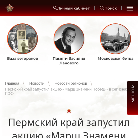
Личный кабинет
Поиск
База ветеранов
Памяти Василия
Московская битва
Ланового
Главная
Новости
Новости регионов
Пермский край запустил акцию «Марш Знамени Победы» в регионах
МЕНЮ
ПФО
Пермский край запустил
акцию «Марш Знамени