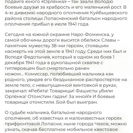
подвиге юного «Орлёнка» – так звали Володю
боевые друзья за храбрость и его маленький рост. В
4-ю дивизию народного ополчения Куйбышевского
района столицы Лопасненский батальон народного
ополчения прибыл в июле 1941 года.
Сегодня на южной окраине Наро-Фоминска, у
самой обочины дороги высится обелиск Славы –
памятник мужеству 38-ми героям, стоявшим
насмерть на этой земле в 1941 году. Среди них был и
Володя Федотычев, который в одном из боев 1
декабря 1941 года в рукопашной схватке с
гитлеровцем был смертельно ранен
ножом... Комиссар, полюбивший мальчика как
родного, увидев его бездыханное распростертое на
земле тело, с невыпущенной винтовкой в руках,
закричал: «Ребята! Товарищи! Фашисты убили
Орлёнка! Отомстим гадам! За мной!» И боевые
товарищи отомстили. Бой был выигран.
О судьбе мальчика, батальоне народного
ополчения, об известных и малоизвестных героях
прифронтовой Лопасни, ныне города Чехов, можно
узнать, скачав бесплатное мобильное квестовое