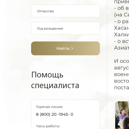
приве
- об 
(на С
- о 
Хасан
Халхи
- о в
Азиат
Найти
И ос
авгус
Помощь
военн
восто
специалиста
пост
Горячая линия:
8 (800) 20 -1945- 0
Часы работы: