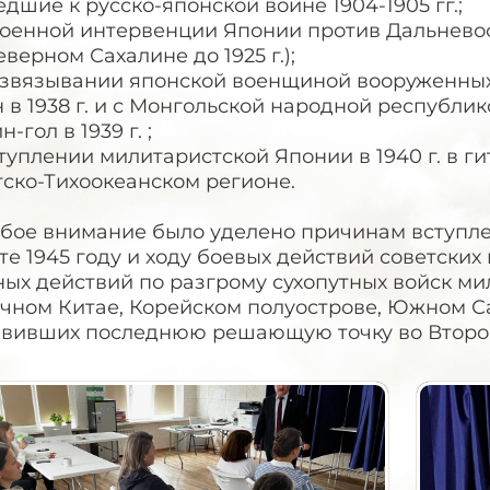
дшие к русско-японской войне 1904-1905 гг.;
военной интервенции Японии против Дальневост
еверном Сахалине до 1925 г.);
развязывании японской военщиной вооруженных
 в 1938 г. и с Монгольской народной республик
н-гол в 1939 г. ;
ступлении милитаристской Японии в 1940 г. в г
ско-Тихоокеанском регионе.
обое внимание было уделено причинам вступле
те 1945 году и ходу боевых действий советски
ых действий по разгрому сухопутных войск ми
чном Китае, Корейском полуострове, Южном Са
авивших последнюю решающую точку во Второ