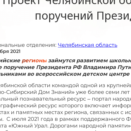
поручений Прези
ональные отделения:
Челябинская область
ября 2021
ийские
регионы
займутся развитием школьно
е поручение Президента РФ Владимира Путин
ьниками во всероссийском детском центре "Ок
лябинской области командой одной из крупне
о-Сибирский Дом Знаний» уже более семи лет 
альный познавательный ресурс – портал народ
ографический ресурс которого включает инфо
тах и памятных местах региона, связанных с 
ы. С июля 2021 года в рамках поддержанного 
кта «Южный Урал. Дорогами народной памяти»