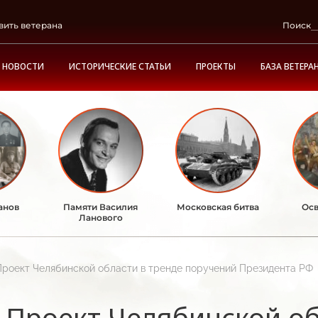
вить ветерана
Поиск
НОВОСТИ
ИСТОРИЧЕСКИЕ СТАТЬИ
ПРОЕКТЫ
БАЗА ВЕТЕРА
анов
Памяти Василия
Московская битва
Осв
Ланового
Проект Челябинской области в тренде поручений Президента РФ
Проект Челябинской об