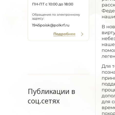
ПН-ПТ с 10:00 до 18:00
расс
Феде
Обращения по электронному
нашим
адресу:
1945poisk@polkrf.ru
В но
вирт
Подробнее
небе
наше
помож
леге
Для 
позн
приня
подд
Публикации в
проц
допо
соц.сетях
для с
време
поход