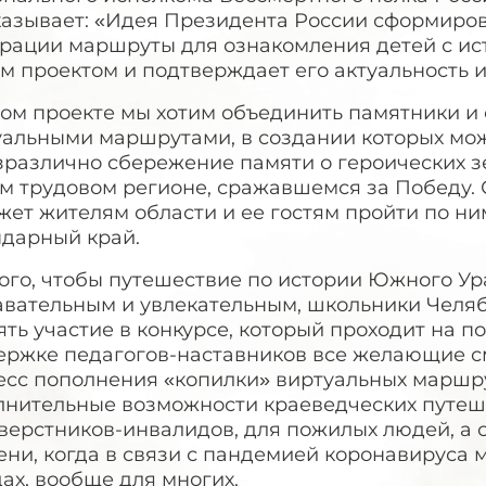
казывает: «Идея Президента России сформиров
рации маршруты для ознакомления детей с ист
 проектом и подтверждает его актуальность и
вом проекте мы хотим объединить памятники и
уальными маршрутами, в создании которых мож
зразлично сбережение памяти о героических з
м трудовом регионе, сражавшемся за Победу. 
ет жителям области и ее гостям пройти по ни
ндарный край.
того, чтобы путешествие по истории Южного У
авательным и увлекательным, школьники Челяб
ть участие в конкурсе, который проходит на 
ержке педагогов-наставников все желающие с
есс пополнения «копилки» виртуальных маршру
лнительные возможности краеведческих путеш
верстников-инвалидов, для пожилых людей, а 
ни, когда в связи с пандемией коронавируса 
ах, вообще для многих.