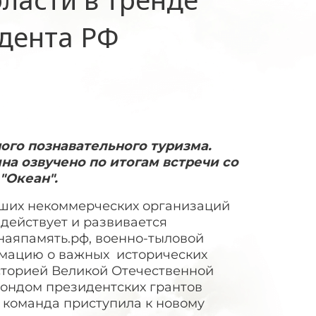
дента РФ
го познавательного туризма.
а озвучено по итогам встречи со
еан"​​​.
йших некоммерческих организаций
действует и развивается
наяпамять.рф, военно-тыловой
рмацию о важных исторических
историей Великой Отечественной
Фондом президентских грантов
 команда приступила к новому