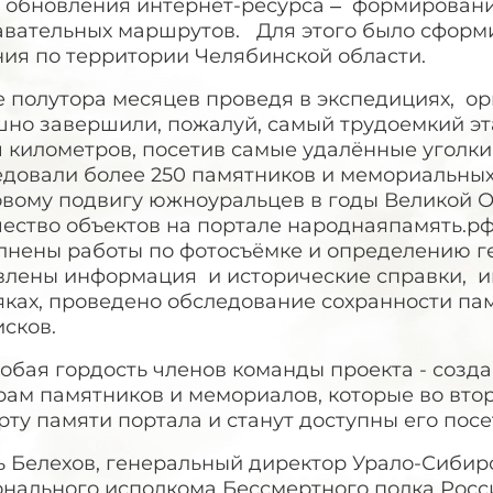
у обновления интернет-ресурса – формирован
авательных маршрутов. Для этого было сфор
ния по территории Челябинской области.
 полутора месяцев проведя в экспедициях, ор
но завершили, пожалуй, самый трудоемкий эта
 километров, посетив самые удалённые уголки
едовали более 250 памятников и мемориальных
овому подвигу южноуральцев в годы Великой О
ество объектов на портале народнаяпамять.рф
лнены работы по фотосъёмке и определению ге
влены информация и исторические справки, и
яках, проведено обследование сохранности па
сков.
обая гордость членов команды проекта - созд
ам памятников и мемориалов, которые во втор
рту памяти портала и станут доступны его посе
ь Белехов, генеральный директор Урало-Сибир
онального исполкома Бессмертного полка Росс