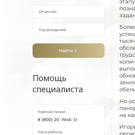
этап
позн
зада
Более
успеш
тысяч
обсл
Найти
труд
колич
выпо
Помощь
обно
земл
специалиста
обели
Но ос
панор
Горячая линия:
на ка
8 (800) 20 -1945- 0
Игор
Часы работы:
реги