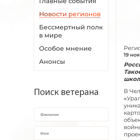
Главные события
Новости регионов
Бессмертный полк
в мире
Особое мнение
Реги
19 но
Анонсы
Росс
Тако
школ
Поиск ветерана
В Че
«Урал
уник
карт
объек
войн
прое