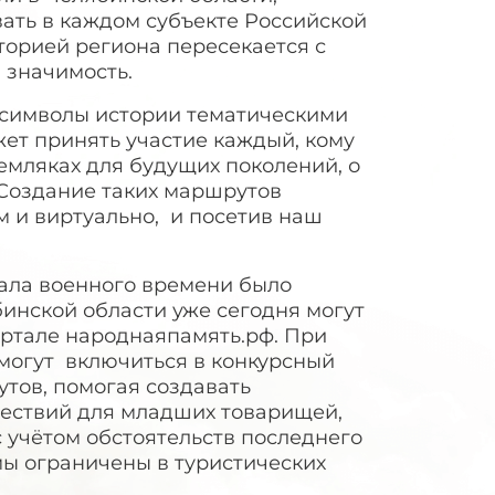
ать в каждом субъекте Российской
орией региона пересекается с
 значимость.
 символы истории тематическими
ет принять участие каждый, кому
емляках для будущих поколений, о
Создание таких маршрутов
м и виртуально, и посетив наш
рала военного времени было
инской области уже сегодня могут
портале народнаяпамять.рф. При
могут включиться в конкурсный
тов, помогая создавать
ествий для младших товарищей,
с учётом обстоятельств последнего
мы ограничены в туристических