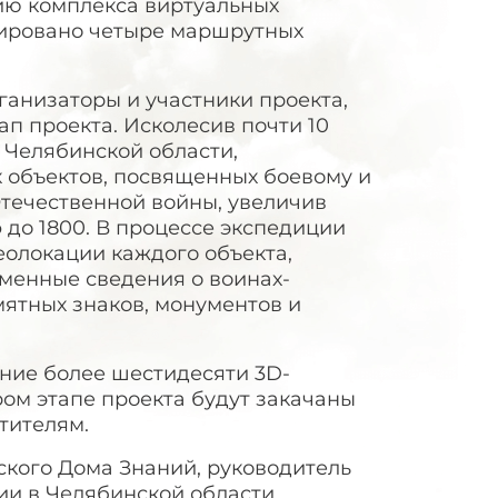
ию комплекса виртуальных
мировано четыре маршрутных
ганизаторы и участники проекта,
п проекта. Исколесив почти 10
 Челябинской области,
 объектов, посвященных боевому и
течественной войны, увеличив
 до 1800. В процессе экспедиции
олокации каждого объекта,
менные сведения о воинах-
мятных знаков, монументов и
ание более шестидесяти 3D-
ом этапе проекта будут закачаны
тителям.
ского Дома Знаний, руководитель
ии в Челябинской области,