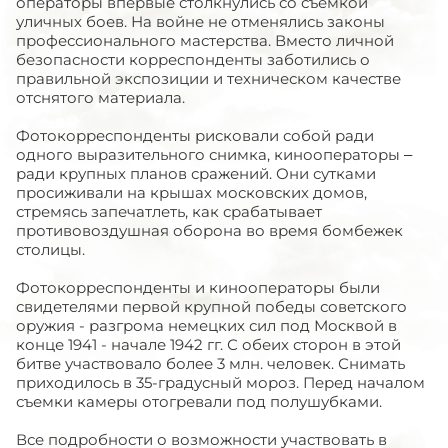
операторы впервые столкнулись со съемкой
уличных боев. На войне не отменялись законы
профессионального мастерства. Вместо личной
безопасности корреспонденты заботились о
правильной экспозиции и техническом качестве
отснятого материала.
Фотокорреспонденты рисковали собой ради
одного выразительного снимка, кинооператоры –
ради крупных планов сражений. Они сутками
просиживали на крышах московских домов,
стремясь запечатлеть, как срабатывает
противовоздушная оборона во время бомбежек
столицы.
Фотокорреспонденты и кинооператоры были
свидетелями первой крупной победы советского
оружия - разгрома немецких сил под Москвой в
конце 1941 - начале 1942 гг. С обеих сторон в этой
битве участвовало более 3 млн. человек. Снимать
приходилось в 35-градусный мороз. Перед началом
съемки камеры отогревали под полушубками.
Все подробности о возможности участвовать в