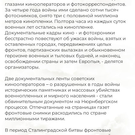
глазами кинооператоров и фотокорреспондентов.
За четыре года войны ими сделано сотни тысяч
фотоснимков, снято три с половиной миллиона
метров кинопленки. Полтора часа из каждых суток
военных лет остались на кинопленке.
Документальные кадры кино - и фотохроники
бесстрастно повествуют об ужасах войны, взятых и
оставленных городах, передвижениях целых
фронтов, партизанских вылазках и обыкновенном
героизме военных и тыловых будней, и наконец,
освобождении страны и затем Европы», - делятся
организаторы.
Две документальных ленты советских
кинооператоров – о разрушенных в годы войны
исторических памятниках и массовых убийствах
военнопленных и мирного населения - стали
обвинительным документом на Нюрнбергском
процессе. Отпечатанные на страницах газет
фронтовые снимки расходились по стране
миллионными тиражами.
В период Сталинградской битвы фронтовые