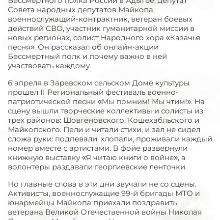
Бессмертного полка России в Адыгее, депутат
Совета народных депутатов Майкопа,
военнослужащий-контрактник, ветеран боевых
действий СВО, участник гуманитарной миссии в
новых регионах, солист Народного хора «Казачья
песня». Он рассказал об онлайн-акции
Бессмертный полк и почему важно в ней
участвовать каждому.
6 апреля в Заревском сельском Доме культуры
прошел II Региональный фестиваль военно-
патриотической песни «Мы помним! Мы чтим!». На
сцену вышли творческие коллективы и солисты из
трех районов: Шовгеновского, Кошехабльского и
Майкопского. Пели и читали стихи, и зал не сидел
сложа руки: подпевали, хлопали, проживали каждый
номер вместе с артистами. В фойе развернули
книжную выставку «Я читаю книги о войне», а
волонтеры раздавали георгиевские ленточки.
Но главные слова в эти дни звучали не со сцены.
Активисты, военнослужащие 99-й бригады МТО и
юнармейцы Майкопа приехали поздравить
ветерана Великой Отечественной войны Николая