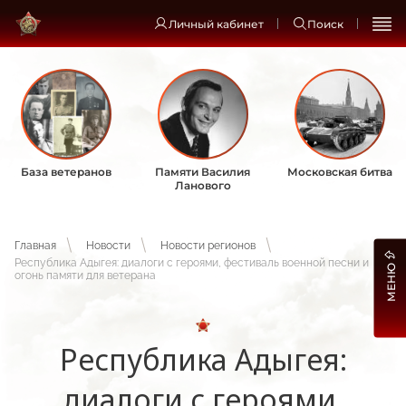
Личный кабинет
Поиск
База ветеранов
Памяти Василия
Московская битва
Ланового
Главная
Новости
Новости регионов
Республика Адыгея: диалоги с героями, фестиваль военной песни и
МЕНЮ
огонь памяти для ветерана
Республика Адыгея:
диалоги с героями,