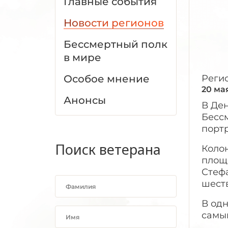
Главные события
Новости регионов
Бессмертный полк
в мире
Особое мнение
Реги
20 ма
Анонсы
В Де
Бессм
порт
Поиск ветерана
Коло
площ
Стеф
шест
В одн
самы