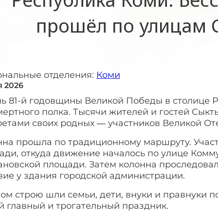
прошёл по улицам 
ональные отделения:
Коми
я 2026
нь 81-й годовщины Великой Победы в столице
ертного полка. Тысячи жителей и гостей Сыкт
ретами своих родных — участников Великой От
нна прошла по традиционному маршруту. Участ
ади, откуда движение началось по улице Комм
ановской площади. Затем колонна проследовал
вие у здания городской администрации.
ом строю шли семьи, дети, внуки и правнуки п
й главный и трогательный праздник.