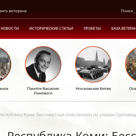
вить ветерана
Поиск
НОВОСТИ
ИСТОРИЧЕСКИЕ СТАТЬИ
ПРОЕКТЫ
БАЗА ВЕТЕРА
анов
Памяти Василия
Московская битва
Осв
Ланового
Республика Коми: Бессмертный полк прошёл по улицам Сыктывка
Республика Коми: Бес