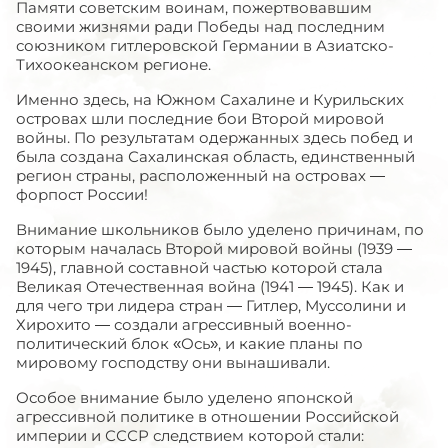
Памяти советским воинам, пожертвовавшим
своими жизнями ради Победы над последним
союзником гитлеровской Германии в Азиатско-
Тихоокеанском регионе.
Именно здесь, на Южном Сахалине и Курильских
островах шли последние бои Второй мировой
войны. По результатам одержанных здесь побед и
была создана Сахалинская область, единственный
регион страны, расположенный на островах —
форпост России!
Внимание школьников было уделено причинам, по
которым началась Второй мировой войны (1939 —
1945), главной составной частью которой стала
Великая Отечественная война (1941 — 1945). Как и
для чего три лидера стран — Гитлер, Муссолини и
Хирохито — создали агрессивный военно-
политический блок «Ось», и какие планы по
мировому господству они вынашивали.
Особое внимание было уделено японской
агрессивной политике в отношении Российской
империи и СССР следствием которой стали: