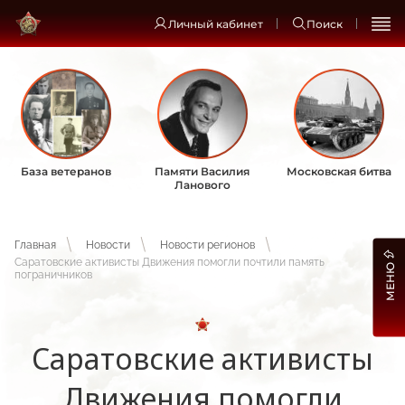
Личный кабинет
Поиск
База ветеранов
Памяти Василия
Московская битва
Ланового
Главная
Новости
Новости регионов
Саратовские активисты Движения помогли почтили память
МЕНЮ
пограничников
Саратовские активисты
Движения помогли