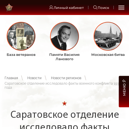
Личный кабинет
Поиск
База ветеранов
Памяти Василия
Московская битва
Ланового
Главная
Новости
Новости регионов
Саратовское отделение исследовало факты военного конфликта 1938
МЕНЮ
года
Саратовское отделение
исследовало факты