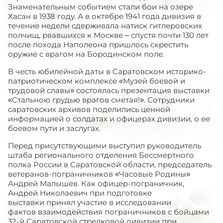
Знаменательным событием стали бои на озере
Хасан в 1938 году. А в октябре 1941 года дивизия в
течение недели сдерживала натиск гитлеровских
полчищ, рвавшихся к Москве – спустя почти 130 лет
после похода Наполеона пришлось скрестить
оружие с врагом на Бородинском поле.
В честь юбилейной даты в Саратовском историко-
патриотическом комплексе «Музей боевой и
трудовой славы» состоялась презентация выставки
«Стальною грудью врагов сметая!». Сотрудники
cаратовских архивов поделились ценной
информацией о солдатах и офицерах дивизии, о ее
боевом пути и заслугах.
Перед присутствующими выступил руководитель
штаба регионального отделения Бессмертного
полка России в Саратовской области, председатель
ветеранов-пограничников «Часовые Родины»
Андрей Малышев. Как офицер-пограничник,
Андрей Николаевич при подготовке
выставки принял участие в исследовании
фактов взаимодействия пограничников с бойцами
32-й Саратовской стрелковой дивизии при