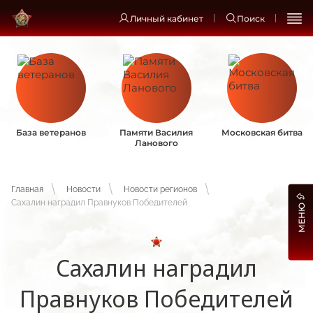
Личный кабинет
Поиск
База ветеранов
Памяти Василия
Московская битва
Ланового
Главная
Новости
Новости регионов
Сахалин наградил Правнуков Победителей
МЕНЮ
Сахалин наградил
Правнуков Победителей