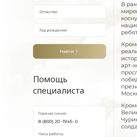
В ра
миров
косну
нацис
ребя
Кроме
реал
Найти
истор
арт-к
прос
Помощь
побе
през
специалиста
Моск
Кроме
Вели
Горячая линия:
Чури
8 (800) 20 -1945- 0
солда
Часы работы: