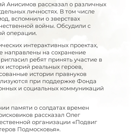
ий Анисимов рассказал о различных
дельных личностях. В том числе
од, вспомнили о зверствах
чественной войны. Обсудили с
й операции.
ических интерактивных проектах,
е направлены на сохранение
ригласил ребят принять участие в
х историй реальных героев,
исованные истории правнуков
еализуются при поддержке Фонда
онных и социальных коммуникаций
нии памяти о солдатах времен
оисковиков рассказал Олег
щественной организации «Подвиг
нтеров Подмосковья».