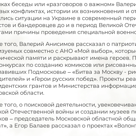
мках беседы или «разговоров о важном» Валер
ых конфликтах, истории их возникновения и от
лись ситуации на Украине в современный пери
тов и бандеровцев до и в период Великой Оте
тами причины проведения специальной военно
 того, Валерий Анисимов рассказал о патриот
изуемых совместно с АНО «Мой выбор», которы
ической памяти и раскрывают имена героев. П
онкурсах по созданию комиксов или рисованны
лавивших Подмосковье – «Битва за Москву - р
дителей» и «Герои русских побед». Проекты р
идентских грантов и Министерства информаци
овской области.
 того, о поисковой деятельности, увековечива
кой Отечественной войны и создании музеев п
ков – председатель Московской областной об
т», а Егор Балаев рассказал о проектах «Воло