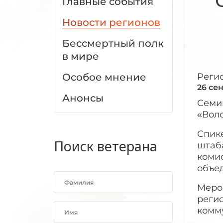
Главные события
Новости регионов
Бессмертный полк
в мире
Особое мнение
Реги
26 се
Анонсы
Семи
«Воло
Спик
Поиск ветерана
штаба
коми
объе
Меро
реги
комм