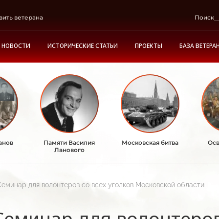
вить ветерана
Поиск
НОВОСТИ
ИСТОРИЧЕСКИЕ СТАТЬИ
ПРОЕКТЫ
БАЗА ВЕТЕРА
анов
Памяти Василия
Московская битва
Осв
Ланового
Семинар для волонтеров со всех уголков Московской области
Семинар для волонтеров