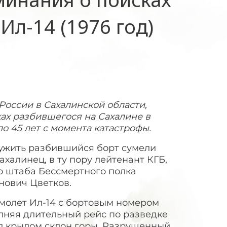
Ил-14 (1976 год)
России в Сахалинской области,
ах разбившегося на Сахалине в
ло 45 лет с момента катастрофы.
ружить разбившийся борт сумели
халинец, в ту пору лейтенант КГБ,
о штаба Бессмертного полка
нович Цветков.
самолет Ил-14 с бортовым номером
лняя длительный рейс по разведке
ел крылом склон горы. Разрушенный