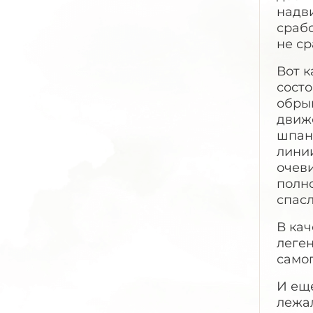
надви
срабо
не ср
Вот к
состо
обры
движ
шпанг
лини
очев
полно
спасл
В ка
леге
само
И ещ
лежал