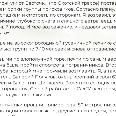
ожили от Весточки (по Охотской трассе) поста
ам сопки группы поисковиков. Согласно плану
спадкам и смотреть по сторонам. Я возразил,
ичине глубокого снега и сильного ветра, ведь
ный поход. И мое возражение, к неудовольств
то».
ше на высокопроходимой гусеничной технике с
лько групп по 7-10 человек и снова отправилис
ыми по злополучной горе, почти по самым верх
на была пройти спортрота пограничников. Вто
уба, который мне поручили возглавить. Я, а т
тель Валерий Поляков, очень крепкий в свои 
еев и Валентин Шинкарев. Валентин сегодня в
тирования, Сергей работает в СахГУ вахтером
ова уже нет в живых.
аничники прошли примерно на 50 метров ниже
ь, одни торили лыжню, другие шли следом, по