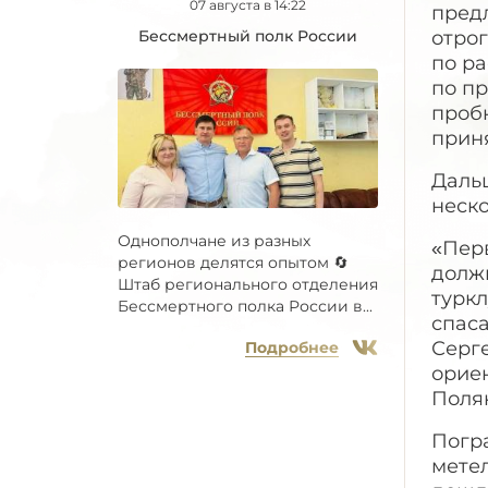
07 августа в 14:22
предл
Бессмертный полк России
отрог
по ра
по пр
проб
приня
Даль
неско
Однополчане из разных
«Перв
регионов делятся опытом 🔄
долж
Штаб регионального отделения
туркл
Бессмертного полка России в...
спаса
Серг
Подробнее
ориен
Поляк
Погр
метел