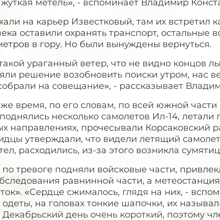
жуткая метель», - вспоминает Владимир Конст
али на карьер Известковый, там их встретил 
ека оставили охранять транспорт, остальные в
етров в гору. Но были вынуждены вернуться.
такой ураганный ветер, что не видно концов 
ли решение возобновить поиски утром, нас ве
собрали на совещание», - рассказывает Влади
 же время, по его словам, по всей южной част
поднялись несколько самолетов Ил-14, летали
х направлениях, прочесывали Корсаковский ра
дцы утверждали, что видели летящий самолет,
тел, расходились, из-за этого возникла сумяти
 по тревоге подняли войсковые части, привле
бследования равнинной части, а метеостанция
ток». «Сердце сжималось, глядя на них, - вспо
 одеты, на головах тонкие шапочки, их назыв
 Декабрьский день очень короткий, поэтому ч