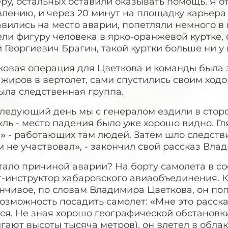
ру, остальных оставили оказывать помощь. Я 
лению, и через 20 минут на площадку карьера 
вились на место аварии, попетляли немного в п
ли фигуру человека в ярко-оранжевой куртке, 
Георгиевич Брагин, такой куртки больше ни у 
ковая операция для Цветкова и команды была 
жиров в вертолет, сами спустились своим ходо
ыла следственная группа.
ледующий день мы с генералом ездили в сторо
ль - место падения было уже хорошо видно. Г
» - работающих там людей. Затем шло следстви
м не участвовал», - закончил свой рассказ Вла
стало причиной аварии? На борту самолета в 
-инструктор хабаровского авиаобъединения. К
нчивое, по словам Владимира Цветкова, он по
озможность посадить самолет: «Мне это расска
ся. Не зная хорошо географической обстановк
гают высоты тысяча метров), он влетел в обла