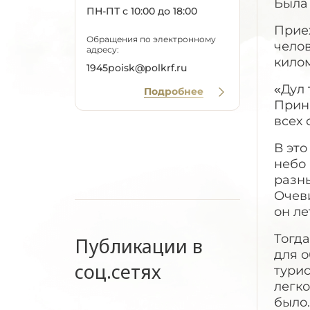
Была 
ПН-ПТ с 10:00 до 18:00
Приех
Обращения по электронному
челов
адресу:
килом
1945poisk@polkrf.ru
«Дул 
Подробнее
Приня
всех 
В это
небо 
разны
Очеви
он ле
Тогда
Публикации в
для о
соц.сетях
турис
легко
было.