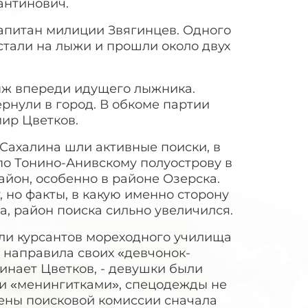
антинович.
капитан милиции Звягинцев. Одного
стали на лыжи и прошли около двух
лыж впереди идущего лыжника.
рнули в город. В обкоме партии
мир Цветков.
и Сахалина шли активные поиски, в
 по Тонино-Анивскому полуострову в
йон, особенно в районе Озерска.
 но факты, в какую именно сторону
ца, район поиска сильно увеличился.
кли курсантов мореходного училища
 направила своих «девчонок-
минает Цветков, - девушки были
али «менингитками», спецодежды не
лены поисковой комиссии сначала