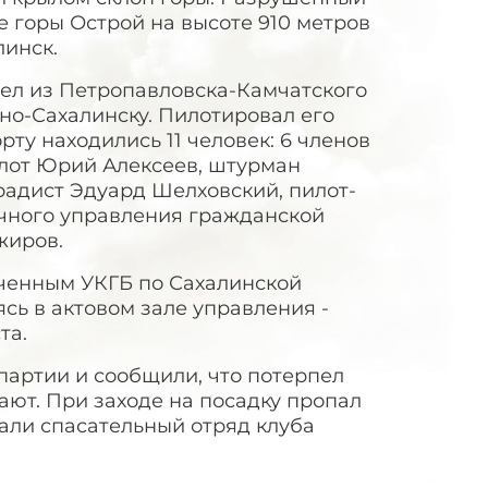
 горы Острой на высоте 910 метров
линск.
ел из Петропавловска-Камчатского
но-Сахалинску. Пилотировал его
рту находились 11 человек: 6 членов
лот Юрий Алексеев, штурман
радист Эдуард Шелховский, пилот-
очного управления гражданской
жиров.
оченным УКГБ по Сахалинской
ясь в актовом зале управления -
та.
партии и сообщили, что потерпел
нают. При заходе на посадку пропал
рали спасательный отряд клуба