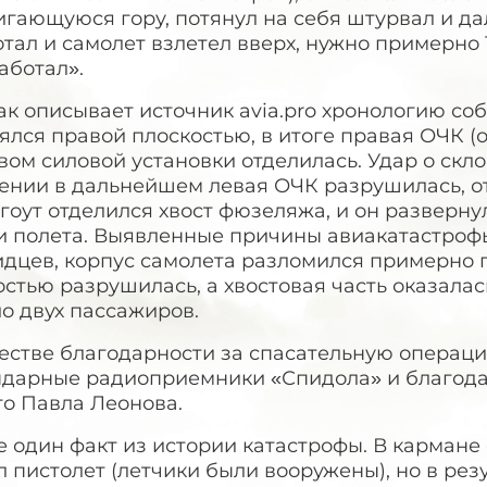
гающуюся гору, потянул на себя штурвал и да
тал и самолет взлетел вверх, нужно примерно 1
аботал».
ак описывает источник avia.pro хронологию со
ялся правой плоскостью, в итоге правая ОЧК (
вом силовой установки отделилась. Удар о ск
ении в дальнейшем левая ОЧК разрушилась, от
оут отделился хвост фюзеляжа, и он развернул
и полета. Выявленные причины авиакатастрофы
идцев, корпус самолета разломился примерно 
стью разрушилась, а хвостовая часть оказалас
о двух пассажиров.
честве благодарности за спасательную операц
ндарные радиоприемники «Спидола» и благода
го Павла Леонова.
е один факт из истории катастрофы. В карман
 пистолет (летчики были вооружены), но в рез