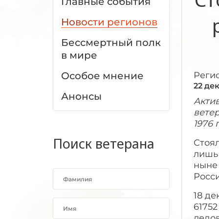
Главные события
Новости регионов
Бессмертный полк
в мире
Особое мнение
Реги
22 де
Анонсы
Актив
вете
1976 
Поиск ветерана
Стоял
лишь 
ныне 
Росс
18 де
6175
ледо