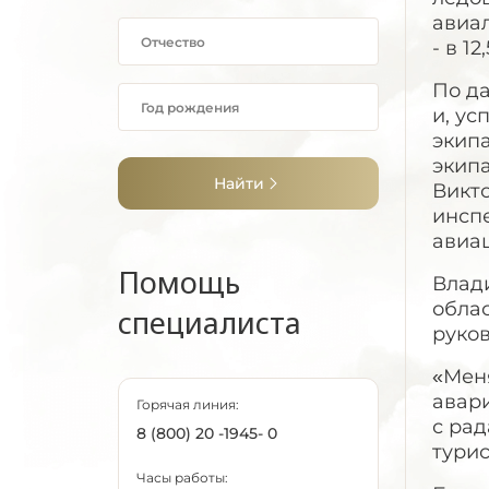
авиал
- в 1
По д
и, ус
экипа
экип
Найти
Викто
инсп
авиа
Помощь
Влад
облас
специалиста
руков
«Меня
авари
Горячая линия:
с рад
8 (800) 20 -1945- 0
турис
Часы работы: