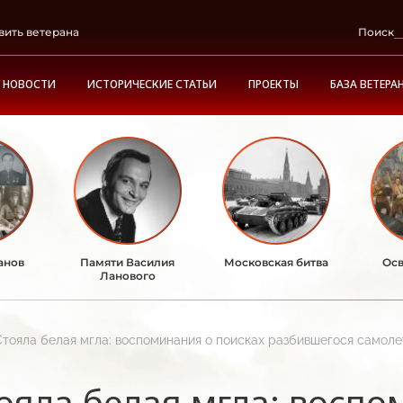
вить ветерана
Поиск
НОВОСТИ
ИСТОРИЧЕСКИЕ СТАТЬИ
ПРОЕКТЫ
БАЗА ВЕТЕРА
анов
Памяти Василия
Московская битва
Осв
Ланового
Стояла белая мгла: воспоминания о поисках разбившегося самолет
ояла белая мгла: воспо