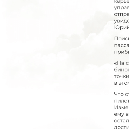
карье
управ
отпра
увиде
Юрий 
Поис
пасса
приб
«На с
бинок
точки
в это
Что 
пилот
Изме
ему в
остал
дости