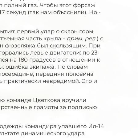
л полный газ. Чтобы этот форсаж
7 секунд (так нам объяснили). Но -
бытия: первый удар о склон горы
отъемная часть крыла -
прим. ред
.) с
лон фюзеляжа был скользящим. При
орвались левые двигатели: по 23
ся на 180 градусов в отношении к
: ошибка экипажа. По словам
посередине, передняя половина
ь практически невредимой. Это и
ию команде Цветкова вручили
рственные грамоты за подписью
е одежды командира упавшего Ил-14
ультате динамического удара