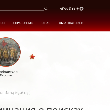
НОВ
СПРАВОЧНИК
О НАС
ОБРАТНАЯ СВЯЗЬ
ободители
Европы
а Ил-14 (1976 год)
минания о поисках