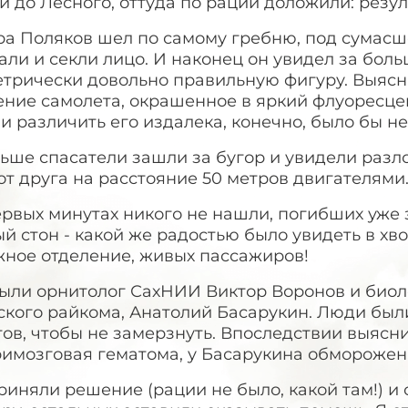
 до Лесного, оттуда по рации доложили: резуль
ра Поляков шел по самому гребню, под сумас
али и секли лицо. И наконец он увидел за бо
трически довольно правильную фигуру. Выясни
ение самолета, окрашенное в яркий флуоресцен
 и различить его издалека, конечно, было бы н
льше спасатели зашли за бугор и увидели раз
от друга на расстояние 50 метров двигателями
рвых минутах никого не нашли, погибших уже 
й стон - какой же радостью было увидеть в хв
жное отделение, живых пассажиров!
ыли орнитолог СахНИИ Виктор Воронов и биоло
ского райкома, Анатолий Басарукин. Люди был
ов, чтобы не замерзнуть. Впоследствии выясни
римозговая гематома, у Басарукина обморожен
иняли решение (рации не было, какой там!) и 