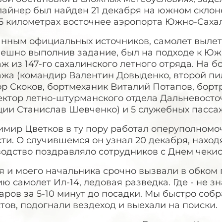
айнер был найден 21 декабря на южном склоне
2,5 километрах восточнее аэропорта Южно-Саха
анным официальных источников, самолет вылет
пешно выполнив задание, был на подходе к Юж
ж из 147-го сахалинского летного отряда. На бо
ажа (командир Валентин Довыденко, второй пи
р Скоков, бортмеханик Виталий Потапов, борт
ектор летно-штурманского отдела Дальневост
ции Станислав Шевченко) и 5 служебных пасса
имир Цветков в ту пору работал оперуполном
ти. О случившемся он узнал 20 декабря, наход
одство поздравляло сотрудников с Днем чекис
 и моего начальника срочно вызвали в обком 
ю самолет Ил-14, ледовая разведка. Где - не з
аров за 5-10 минут до посадки. Мы быстро соб
тов, подогнали вездеход и выехали на поиски.