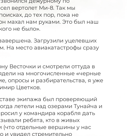
отзвонился дежурному по
сел вертолет Ми-8. Так мы
оисках, до тех пор, пока не
он махал нам руками. Это был наш
кого не было».
завершена. Загрузили уцелевших
м. На место авиакатастрофы сразу
ну Весточки и смотрели оттуда в
лядели на многочисленные «черные
е, опросы и разбирательства, я уже
димир Цветков.
составе экипажа был проверяющий
огда летели над озерами Тунайча и
просил у командира корабля дать
зывали ребята, кто в живых
и (что отдельные вершины у нас
ко и увидел стремительно