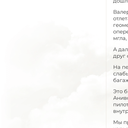
дошли
Вале
отлет
геоме
опер
мгла,
А да
друг 
На пе
слабы
бага
Это б
Анив
пилот
внут
Мы пр