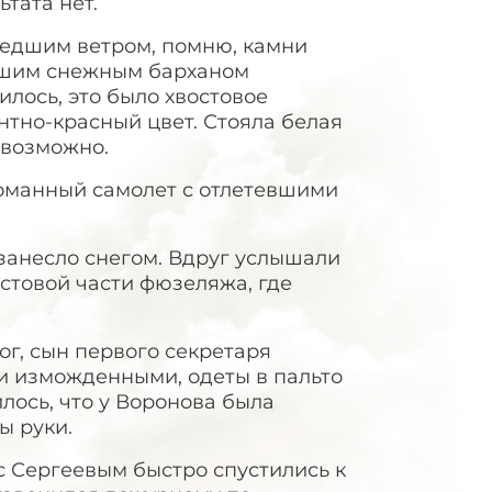
тата нет.
шедшим ветром, помню, камни
льшим снежным барханом
лось, это было хвостовое
тно-красный цвет. Стояла белая
евозможно.
ломанный самолет с отлетевшими
.
занесло снегом. Вдруг услышали
остовой части фюзеляжа, где
г, сын первого секретаря
и изможденными, одеты в пальто
лось, что у Воронова была
ы руки.
с Сергеевым быстро спустились к