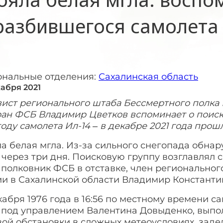
разбившегося самолета 
ональные отделения:
Сахалинская область
кабря 2021
ист регионального штаба Бессмертного полка 
ран ФСБ Владимир Цветков вспоминает о поиск
году самолета Ил-14 – в декабре 2021 года прош
а белая мгла. Из-за сильного снегопада обна
через три дня. Поисковую группу возглавлял са
полковник ФСБ в отставке, член региональног
ии в Сахалинской области Владимир Константи
кабря 1976 года в 16:56 по местному времени 
2 под управлением Валентина Довыденко, выпо
вой обстановки в сложных метеоусловиях, зад