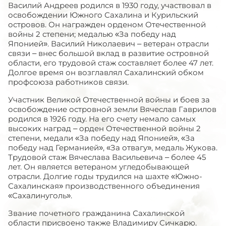
Василий Андреев родился в 1930 году, участвовал в
освобождении Южного Сахалина и Курильский
островов. Он награжден орденом Отечественной
войны 2 степени; медалью «За победу над
Японией». Василий Николаевич – ветеран отрасли
связи – внес большой вклад в развитие островной
области, его трудовой стаж составляет более 47 лет.
Долгое время он возглавлял Сахалинский обком
профсоюза работников связи.
Участник Великой Отечественной войны и боев за
освобождение островной земли Вячеслав Гаврилов
родился в 1926 году. На его счету немало самых
высоких наград – орден Отечественной войны 2
степени, медали «За победу над Японией», «За
победу над Германией», «За отвагу», медаль Жукова.
Трудовой стаж Вячеслава Васильевича – более 45
лет. Он является ветераном угледобывающей
отрасли. Долгие годы трудился на шахте «Южно-
Сахалинская» производственного объединения
«Сахалинуголь».
Звание почетного гражданина Сахалинской
области присвоено также Владимиру Сичкарю.