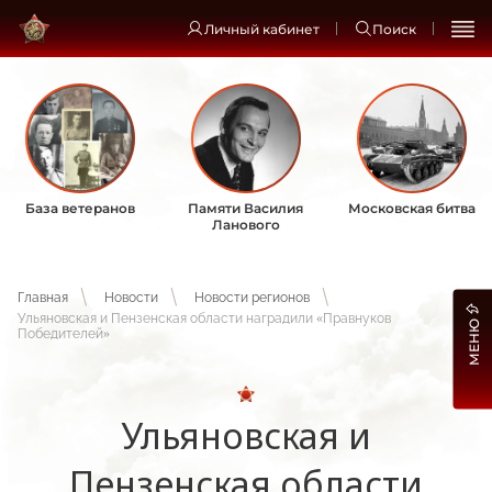
Личный кабинет
Поиск
База ветеранов
Памяти Василия
Московская битва
Ланового
Главная
Новости
Новости регионов
Ульяновская и Пензенская области наградили «Правнуков
МЕНЮ
Победителей»
Ульяновская и
Пензенская области