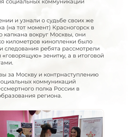
ия социальных коммуникаций
нии и узнали о судьбе своих же
а (на тот момент) Красногорск в
о капкана вокруг Москвы, они
ко километров кинопленки было
ти следования ребята рассмотрели
 «говорящую» зенитку, а в итоговой
тами.
вы за Москву и контрнаступлению
социальных коммуникаций
ссмертного полка России в
образования региона.