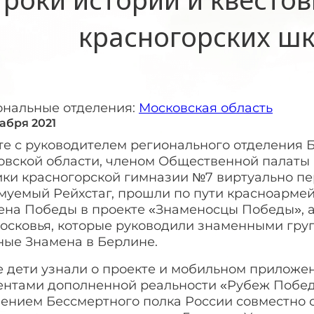
красногорских ш
ональные отделения:
Московская область
кабря 2021
те с руководителем регионального отделения 
овской области, членом Общественной палат
ки красногорской гимназии №7 виртуально пер
муемый Рейхстаг, прошли по пути красноармей
ена Победы в проекте «Знаменосцы Победы», а
осковья, которые руководили знаменными груп
ные Знамена в Берлине.
 дети узнали о проекте и мобильном приложен
ентами дополненной реальности «Рубеж Побе
лением Бессмертного полка России совместно