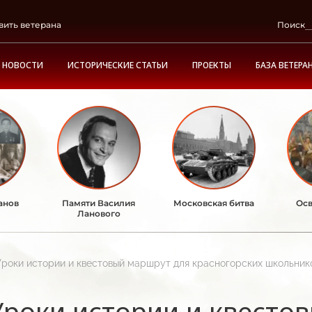
вить ветерана
Поиск
НОВОСТИ
ИСТОРИЧЕСКИЕ СТАТЬИ
ПРОЕКТЫ
БАЗА ВЕТЕРА
анов
Памяти Василия
Московская битва
Осв
Ланового
Уроки истории и квестовый маршрут для красногорских школьник
Уроки истории и квесто