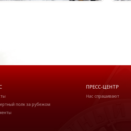
С
ПРЕСС-ЦЕНТР
кты
Нас спрашивают
ертный полк за рубежом
менты