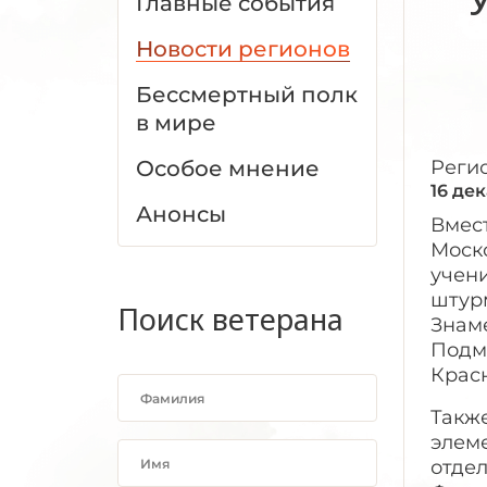
Главные события
Новости регионов
Бессмертный полк
в мире
Особое мнение
Реги
16 де
Анонсы
Вмес
Моск
учени
штур
Поиск ветерана
Знам
Подм
Крас
Также
элем
отде