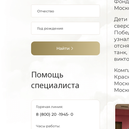
Фонд
Моск
Дети
сверс
Побед
узна
отсня
Найти
танк,
викт
Комп
Помощь
Крас
специалиста
Моск
Моск
Горячая линия:
8 (800) 20 -1945- 0
Часы работы: