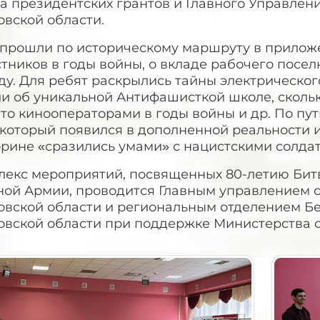
а президентских грантов и Главного Управлен
овской области.
 прошли по историческому маршруту в приложе
тников в годы войны, о вкладе рабочего поселк
у. Для ребят раскрылись тайны электрическог
ли об уникальной Антифашисткой школе, сколь
то кинооператорами в годы войны и др. По пу
 который появился в дополненной реальности и
орине «сразились умами» с нацистскими солда
лекс мероприятий, посвященных 80-летию Бит
ной Армии, проводится Главным управлением 
овской области и региональным отделением Бе
овской области при поддержке Министерства 