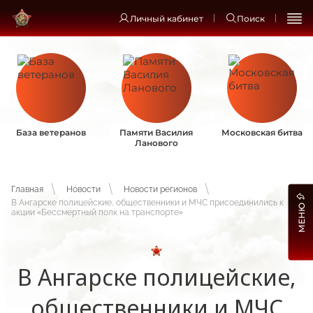
Личный кабинет
Поиск
База ветеранов
Памяти Василия
Московская битва
Ланового
Главная
Новости
Новости регионов
В Ангарске полицейские, общественники и МЧС присоединились к
МЕНЮ
акции «Бессмертный полк на транспорте»
В Ангарске полицейские,
общественники и МЧС