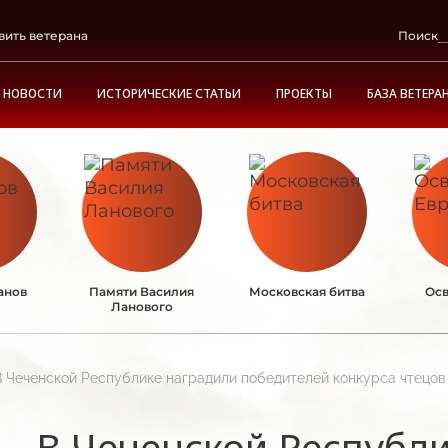
вить ветерана
Поиск
НОВОСТИ
ИСТОРИЧЕСКИЕ СТАТЬИ
ПРОЕКТЫ
БАЗА ВЕТЕРА
анов
Памяти Василия
Московская битва
Осв
Ланового
В Чеченской Республике наградили победителей конкурса чтецов
В Чеченской Республ