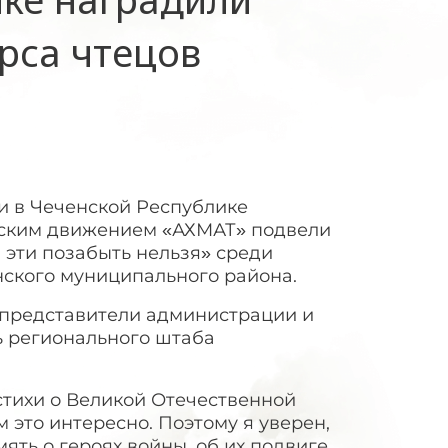
рса чтецов
и в Чеченской Республике
ским движением «АХМАТ» подвели
 эти позабыть нельзя» среди
ского муниципального района.
представители администрации и
ль регионального штаба
 стихи о Великой Отечественной
м это интересно. Поэтому я уверен,
ять о героях войны, об их подвиге