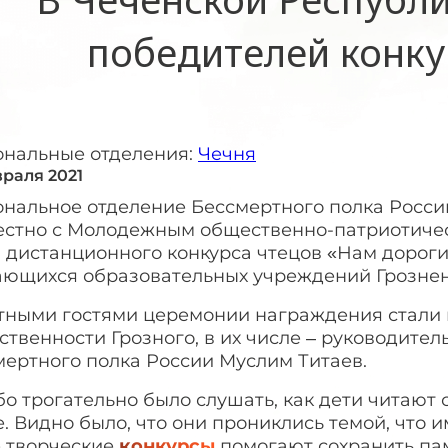
победителей конку
ональные отделения:
Чечня
враля 2021
ональное отделение Бессмертного полка Росси
естно с Молодежным общественно-патриотиче
 дистанционного конкурса чтецов «Нам дороги
ающихся образовательных учреждений Грознен
тными гостями церемонии награждения стали 
твенности Грозного, в их числе – руководите
мертного полка России Муслим Титаев.
о трогательно было слушать, как дети читают
. Видно было, что они прониклись темой, что и
е творческие
конкурсы
помогают сохранить пам