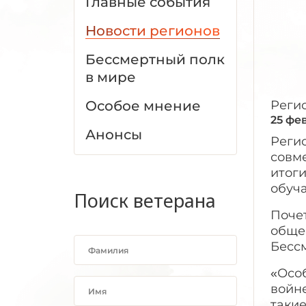
Главные события
Новости регионов
Бессмертный полк
в мире
Особое мнение
Реги
25 фе
Анонсы
Реги
совм
итоги
обуч
Поиск ветерана
Поче
общес
Бесс
«Особ
войне
таки