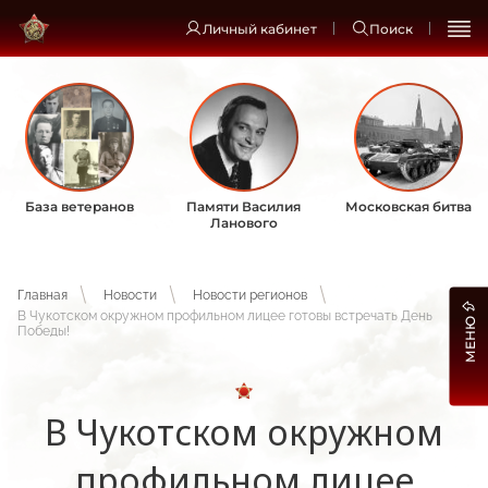
Личный кабинет
Поиск
База ветеранов
Памяти Василия
Московская битва
Ланового
Главная
Новости
Новости регионов
В Чукотском окружном профильном лицее готовы встречать День
МЕНЮ
Победы!
В Чукотском окружном
профильном лицее