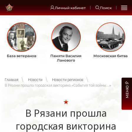
Личный кабинет
Поиск
База ветеранов
Памяти Василия
Московская битва
Ланового
Главная
Новости
Новости регионов
В Рязани прошла городская викторина «События той войны…»
МЕНЮ
В Рязани прошла
городская викторина