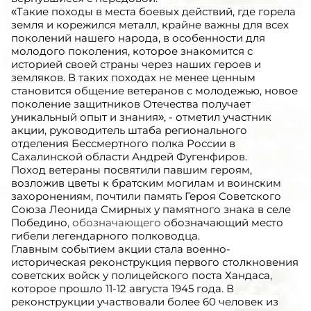
«Такие походы в места боевых действий, где горела
земля и корежился металл, крайне важны для всех
поколений нашего народа, в особенности для
молодого поколения, которое знакомится с
историей своей страны через наших героев и
земляков. В таких походах не менее ценным
становится общение ветеранов с молодежью, новое
поколение защитников Отечества получает
уникальный опыт и знания», - отметил участник
акции, руководитель штаба регионального
отделения Бессмертного полка России в
Сахалинской области Андрей Фугенфиров.
Поход ветераны посвятили павшим героям,
возложив цветы к братским могилам и воинским
захоронениям, почтили память Героя Советского
Союза Леонида Смирных у памятного знака в селе
Победино
, обозначающего
обозначающий место
гибели легендарного полководца.
Главным событием акции стала военно-
историческая реконструкция первого столкновения
советских войск у полицейского поста Хандаса,
которое прошло 11-12 августа 1945 года. В
реконструкции участвовали более 60 человек из