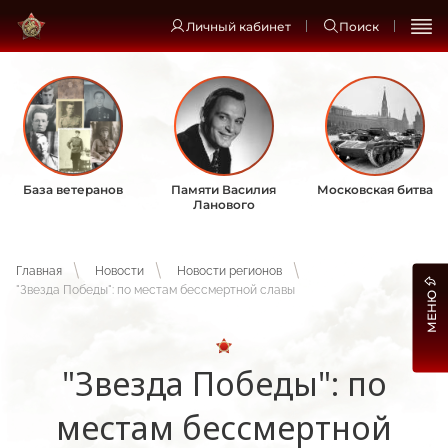
Личный кабинет
Поиск
База ветеранов
Памяти Василия
Московская битва
Ланового
Главная
Новости
Новости регионов
"Звезда Победы": по местам бессмертной славы
МЕНЮ
"Звезда Победы": по
местам бессмертной