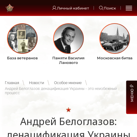
Личный кабинет
Поиск
База ветеранов
Памяти Василия
Московская битва
Ланового
Главная
Новости
Особое мнение
Андрей Белоглазов: денацификация Украины - это неизбежный
МЕНЮ
процесс
Андрей Белоглазов:
денацификация Украины