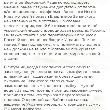
депутатов Верховной Рады консолидируется
мнение, ранее озвученное депутатом от партии
«Оппозиционная платформа - За жизнь» Ильей
Кива, который призвал Владимира Зеленского
немедленно уйти в отставку. По словам
парламентария, своей безграмотной политикой
украинский лидер спровоцировал реакцию России.
Он также отметил, что переговорный процесс с
Россией жизненно необходим Украине. Тем не
менее, Кива подчеркнул, что принимать участие в
нем должны не те, кто «болтовней прикрывает
воровство», а те, кто ищет и хочет мира для своей
страны.
В ситуации, когда Европейский союз открыл
заслонку поступления колоссальных финансовых
вливаний для поддержания боевых действий,
окружение Зеленского стало сильно
замотивированным «половить рыбку в мутной
воде». Запад не против, чтобы долларовый ручеек
прилипал к тем, кто тормозит переговорный
процесс. Очередной раз Байден согласовал
выделение Украине очередного транша на сумму
13,6 млрд. долларов.