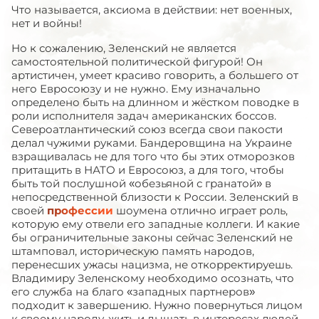
Что называется, аксиома в действии: нет военных,
нет и войны!
Но к сожалению, Зеленский не является
самостоятельной политической фигурой! Он
артистичен, умеет красиво говорить, а большего от
него Евросоюзу и не нужно. Ему изначально
определено быть на длинном и жёстком поводке в
роли исполнителя задач американских боссов.
Североатлантический союз всегда свои пакости
делал чужими руками. Бандеровщина на Украине
взращивалась не для того что бы этих отморозков
притащить в НАТО и Евросоюз, а для того, чтобы
быть той послушной «обезьяной с гранатой» в
непосредственной близости к России. Зеленский в
своей
профессии
шоумена отлично играет роль,
которую ему отвели его западные коллеги. И какие
бы ограничительные законы сейчас Зеленский не
штамповал, историческую память народов,
перенесших ужасы нацизма, не откорректируешь.
Владимиру Зеленскому необходимо осознать, что
его служба на благо «западных партнеров»
подходит к завершению. Нужно повернуться лицом
к своему народу, жить и дышать в интересах людей,