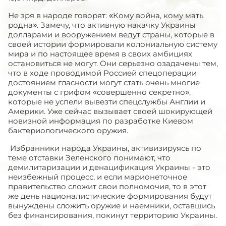
Не зря в народе говорят: «Кому война, кому мать
родна». Замечу, что активную накачку Украины
долларами и вооружением ведут страны, которые в
своей истории формировали колониальную систему
мира и по настоящее время в своих амбициях
остановиться не могут. Они серьезно озадачены тем,
что в ходе проводимой Россией спецоперации
достоянием гласности могут стать очень многие
документы с грифом «совершенно секретно»,
которые не успели вывезти спецслужбы Англии и
Америки. Уже сейчас вызывает своей шокирующей
новизной информация по разработке Киевом
бактериологического оружия.
Избранники народа Украины, активизируясь по
теме отставки Зеленского понимают, что
демилитаризации и денацификация Украины - это
неизбежный процесс, и если марионеточное
правительство сложит свои полномочия, то в этот
же день националистические формирования будут
вынуждены сложить оружие и наемники, оставшись
без финансирования, покинут территорию Украины.