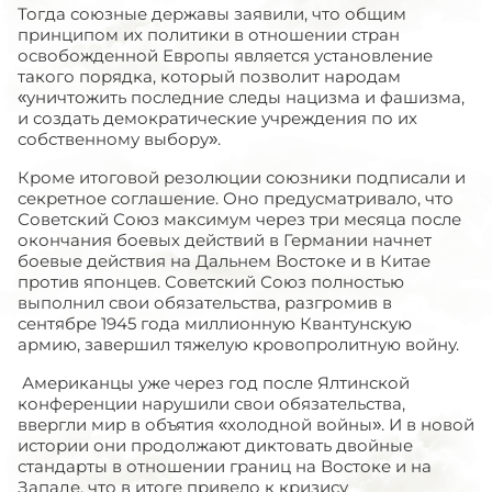
Тогда союзные державы заявили, что общим
принципом их политики в отношении стран
освобожденной Европы является установление
такого порядка, который позволит народам
«уничтожить последние следы нацизма и фашизма,
и создать демократические учреждения по их
собственному выбору».
Кроме итоговой резолюции союзники подписали и
секретное соглашение. Оно предусматривало, что
Советский Союз максимум через три месяца после
окончания боевых действий в Германии начнет
боевые действия на Дальнем Востоке и в Китае
против японцев. Советский Союз полностью
выполнил свои обязательства, разгромив в
сентябре 1945 года миллионную Квантунскую
армию, завершил тяжелую кровопролитную войну.
Американцы уже через год после Ялтинской
конференции нарушили свои обязательства,
ввергли мир в объятия «холодной войны». И в новой
истории они продолжают диктовать двойные
стандарты в отношении границ на Востоке и на
Западе, что в итоге привело к кризису