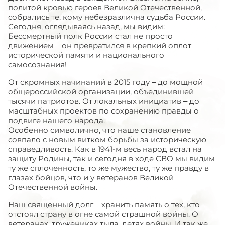
политой кровью героев Великой Отечественной,
собрались те, кому небезразлична судьба России.
Сегодня, оглядываясь назад, мы видим:
Бессмертный полк России стал не просто
движением – он превратился в крепкий оплот
исторической памяти и национального
самосознания!
От скромных начинаний в 2015 году – до мощной
общероссийской организации, объединившей
тысячи патриотов. От локальных инициатив – до
масштабных проектов по сохранению правды о
подвиге нашего народа.
Особенно символично, что наше становление
совпало с новым витком борьбы за историческую
справедливость. Как в 1941-м весь народ встал на
защиту Родины, так и сегодня в ходе СВО мы видим
ту же сплоченность, то же мужество, ту же правду в
глазах бойцов, что и у ветеранов Великой
Отечественной войны.
Наш священный долг – хранить память о тех, кто
отстоял страну в огне самой страшной войны. О
ветеранах, тружениках тыла, детях войны. И так же