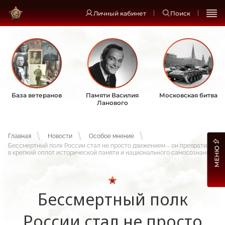
Личный кабинет
Поиск
База ветеранов
Памяти Василия
Московская битва
Ланового
Главная
Новости
Особое мнение
Бессмертный полк России стал не просто движением – он превратился
МЕНЮ
в крепкий оплот исторической памяти и национального самосознания
Бессмертный полк
России стал не просто